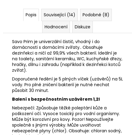
č
u
j
Popis
Související (14)
Podobné (8)
e
m
Hodnocení
Diskuze
e
Savo Prim je univerzální čistič, vhodný i do
domácnosti s domácími zvířaty.
. Obsahuje
DÁMSKÉ
dezinfekci a ničí až 99,9% všech bakterií. Ideální je
SANDÁLKY
na toalety, sanitární keramiku, WC, kuchyňské dřezy,
hračky, dílnu i zahradu (například k dezinfekci kotců
399
Kč
zvířat).
Doporučené ředění je 5 plných víček (uzávěrů) na 5L
vody. Pro plné zničení bakterií je nutné nechat
působit 30 minut.
Balení s bezpečnostním uzávěrem 1,2l
Nebezpečí: Způsobuje těžké poleptání kůže a
poškození očí. Vysoce toxický pro vodní organísmy.
Může být korozivní pro kovy. Pozor! Nepoužívejte
společně s jinými výrobky. Může uvolňovat
nebezpečné plyny (chlor). Obsahuje: chloran sodný,