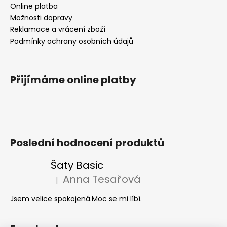
Online platba
Možnosti dopravy
Reklamace a vrácení zboží
Podmínky ochrany osobních údajů
Přijímáme online platby
Poslední hodnocení produktů
Šaty Basic
Anna Tesařová
|
Hodnocení produktu je 5 z 5 hvězdiček.
Jsem velice spokojená.Moc se mi líbí.