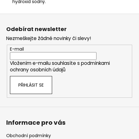
hydroxid sodný.
Z
á
Odebírat newsletter
p
Nezmeškejte žádné novinky či slevy!
a
t
E-mail
í
Vložením e-mailu souhlasíte s
podmínkami
ochrany osobních údajů
PŘIHLÁSIT SE
Informace pro vás
Obchodní podmínky