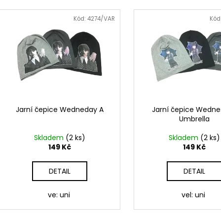
e
HUY FONG SRIRACHA CHILI OMÁČKA
BEZEŠVÉ THERMO
V
793 GR
n
149 Kč
ý
Kód:
4274/VAR
Kód
289 Kč
Původně:
249 K
í
p
p
i
r
s
o
p
d
r
u
o
k
d
Jarní čepice Wedneday A
Jarní čepice Wedn
t
Umbrella
u
ů
k
Skladem
(2 ks)
Skladem
(2 ks)
t
149 Kč
149 Kč
ů
DETAIL
DETAIL
ve: uni
vel: uni