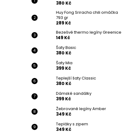
380 Kč
Huy Fong Sriracha chili omáčka
793 gr
289 Kč
Bezešvé thermo legíny Greenice
149 Kč
Šaty Basic
380 Kč
Šaty Mia
399 Kč
Teplejší šaty Classic
380 Kč
Dámské sandálky
399 Kč
Žebrované legíny Amber
349 Kč
Tepláky s zipem
349 Kč