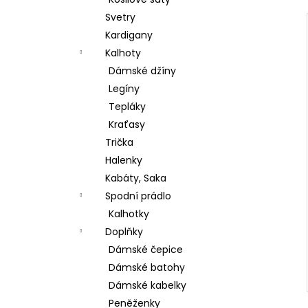
ŠATY BEST TIME DELŠÍ RUKÁV
l
Svetry
380 Kč
Původně:
699 Kč
Kardigany
Kalhoty
Dámské džíny
Legíny
Tepláky
Kraťasy
Trička
Halenky
Kabáty, Saka
Spodní prádlo
Kalhotky
Doplňky
Dámské čepice
Dámské batohy
Dámské kabelky
Peněženky