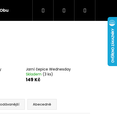
Hledat
Přihlášení
Nákupní
Obuv
Hračky
Smíšené zboží
Elekt
košík
y
Jarní čepice Wednesday
Skladem
(3 ks)
149 Kč
Následující
rodávanější
Abecedně