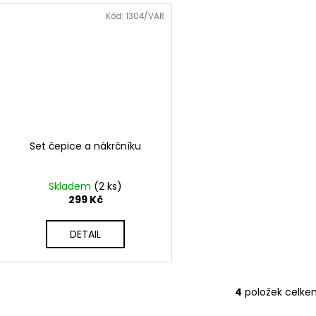
Kód:
1304/VAR
Set čepice a nákrčníku
Skladem
(2 ks)
299 Kč
DETAIL
4
položek celke
O
v