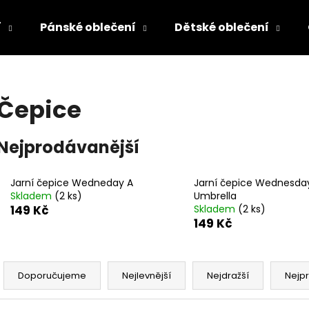
í
Pánské oblečení
Dětské oblečení
Co potřebujete najít?
Čepice
HLEDAT
Nejprodávanější
Jarní čepice Wedneday A
Jarní čepice Wednesda
Doporučujeme
Skladem
(2 ks)
Umbrella
149 Kč
Skladem
(2 ks)
149 Kč
Ř
a
Doporučujeme
Nejlevnější
Nejdražší
Nejp
z