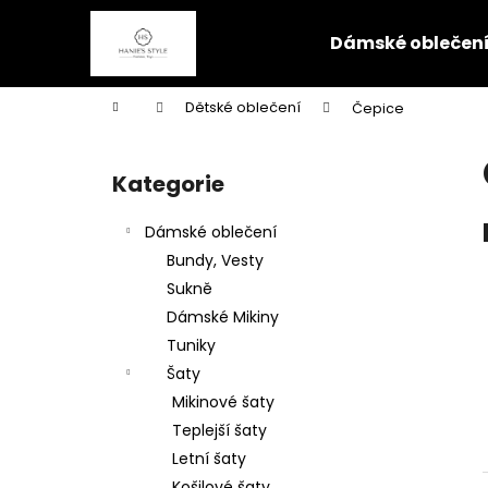
K
Přejít
na
o
Dámské oblečen
obsah
Zpět
Zpět
š
do
do
í
Domů
Dětské oblečení
Čepice
k
obchodu
obchodu
P
o
Kategorie
Přeskočit
s
kategorie
t
Dámské oblečení
r
Bundy, Vesty
a
Sukně
n
Dámské Mikiny
n
Tuniky
í
Šaty
p
Mikinové šaty
a
Teplejší šaty
n
Letní šaty
e
Košilové šaty