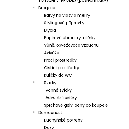
TOTÁLNÍ VÝPRODEJ (poslední kusy)
Drogerie
Barvy na vlasy a melíry
Stylingové přípravky
Mýdla
Papírové ubrousky, utěrky
Vůně, osvěžovače vzduchu
Aviváže
Prací prostředky
Čistící prostředky
Kuličky do WC
Svíčky
Vonné svíčky
Adventní svíčky
Sprchové gely, pěny do koupele
Domácnost
Kuchyňské potřeby
Deky