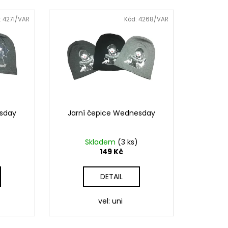
 LEGÍNY GREENICE
:
4271/VAR
Kód:
4268/VAR
č
esday
Jarní čepice Wednesday
Skladem
(3 ks)
149 Kč
DETAIL
vel: uni