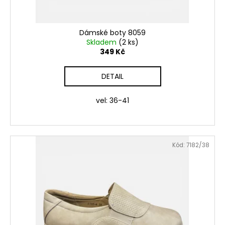
č
k
u
t
j
ů
Dámské boty 8059
e
Skladem
(2 ks)
m
349 Kč
e
DETAIL
ŠATY
MIA
vel: 36-41
399
Kč
Původně:
549
Kč
Kód:
7182/38