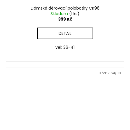
Dámské děrovací polobotky CK96
Skladem
(1 ks)
399 Kč
DETAIL
vel: 36-41
Kód:
7164/38