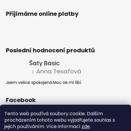
Přijímáme online platby
Poslední hodnocení produktů
Šaty Basic
Anna Tesařová
|
Hodnocení produktu je 5 z 5 hvězdiček.
Jsem velice spokojená.Moc se mi líbí.
Facebook
Tento web používá soubory cookie. Dalším
procházením tohoto webu vyjadřujete souhlas s
Akce 2+1
jejich používáním. Více informací
zde
.