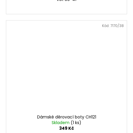
Kód:
7170/38
Dámské děrovací boty CH121
Skladem
(1 ks)
349 Kč