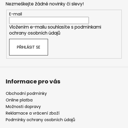
a
Nezmeškejte žádné novinky či slevy!
a
c
t
E-mail
í
í
p
Vložením e-mailu souhlasíte s
podmínkami
r
ochrany osobních údajů
v
k
PŘIHLÁSIT SE
y
v
ý
p
i
s
Informace pro vás
u
Obchodní podmínky
Online platba
Možnosti dopravy
Reklamace a vrácení zboží
Podmínky ochrany osobních údajů