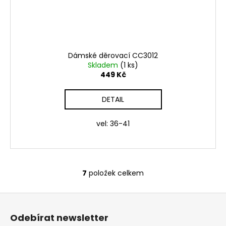
Dámské děrovací CC3012
Skladem
(1 ks)
449 Kč
DETAIL
vel: 36-41
7
položek celkem
O
v
Z
l
á
á
Odebírat newsletter
d
p