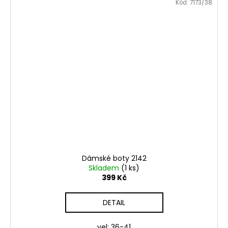
Kód:
7173/38
Dámské boty 2142
Skladem
(1 ks)
399 Kč
DETAIL
vel: 36-41