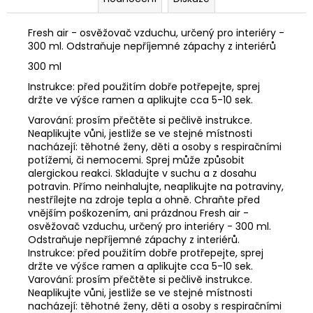
č
u
j
Fresh air - osvěžovač vzduchu, určený pro interiéry -
e
300 ml. Odstraňuje nepříjemné zápachy z interiérů
m
300 ml
e
Instrukce: před použitím dobře potřepejte, sprej
držte ve výšce ramen a aplikujte cca 5-10 sek.
BEZEŠVÉ
Varování: prosím přečtěte si pečlivě instrukce.
THERMO
Neaplikujte vůni, jestliže se ve stejné místnosti
LEGÍNY
nacházejí: těhotné ženy, děti a osoby s respiračními
GREENICE
potížemi, či nemocemi. Sprej může způsobit
alergickou reakci. Skladujte v suchu a z dosahu
149
Kč
potravin. Přímo neinhalujte, neaplikujte na potraviny,
Původně:
nestřílejte na zdroje tepla a ohně. Chraňte před
249
vnějším poškozením, ani prázdnou Fresh air -
Kč
osvěžovač vzduchu, určený pro interiéry - 300 ml.
Odstraňuje nepříjemné zápachy z interiérů.
Instrukce: před použitím dobře protřepejte, sprej
držte ve výšce ramen a aplikujte cca 5-10 sek.
Varování: prosím přečtěte si pečlivě instrukce.
Neaplikujte vůni, jestliže se ve stejné místnosti
nacházejí: těhotné ženy, děti a osoby s respiračními