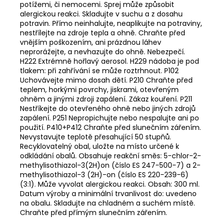
potížemi, či nemocemi. Sprej může způsobit
alergickou reakci. Skladujte v suchu a z dosahu
potravin. Přímo neinhalujte, neaplikujte na potraviny,
nestřílejte na zdroje tepla a ohně. Chraňte před
vnějším poškozením, ani prázdnou láhev
neprorážejte, a nevhazujte do ohně. Nebezpečí.
H222 Extrémně hořlavý aerosol. H229 nádoba je pod
tlakem: při zahřívání se může roztrhnout. P102
Uchovávejte mimo dosah dětí. P210 Chraňte před
teplem, horkými povrchy, jiskrami, otevřeným
ohněm a jinými zdroji zapálení. Zákaz kouření. P211
Nestříkejte do otevřeného ohně nebo jiných zdrojů
zapálení. P251 Nepropichujte nebo nespalujte ani po
použití. P410+P412 Chraňte před slunečním zářením.
Nevystavujte teplotě přesahující 50 stupňů.
Recyklovatelný obal, uložte na místo určené k
odkládání obalů. Obsahuje reakční směs: 5-chlor-2-
methylisothiazol-3(2H)on (číslo ES 247-500-7) a 2-
methylisothiazol-3 (2H)-on (číslo ES 220-239-6)
(3:1). Může vyvolat alergickou reakci. Obsah: 300 ml.
Datum výroby a minimální trvanlivost do: uvedeno
na obalu. Skladujte na chladném a suchém místě.
Chraňte před přímým slunečním zářením.