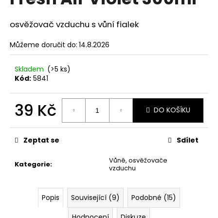
je
a
0,0
z
j
osvěžovač vzduchu s vůní fialek
5
í
hvězdiček.
Můžeme doručit do:
14.8.2026
t
?
Skladem
(>5 ks)
Kód:
5841
39 Kč
DO KOŠÍKU
HLEDAT
Měrná
cena:
Zeptat se
Sdílet
D
Vůně, osvěžovače
o
Kategorie
:
vzduchu
p
o
r
Popis
Související (9)
Podobné (15)
u
Hodnocení
Diskuze