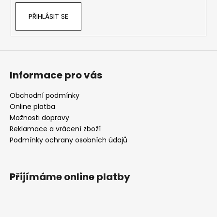
k
PŘIHLÁSIT SE
y
v
ý
p
i
s
Informace pro vás
u
Obchodní podmínky
Online platba
Možnosti dopravy
Reklamace a vrácení zboží
Podmínky ochrany osobních údajů
Přijímáme online platby