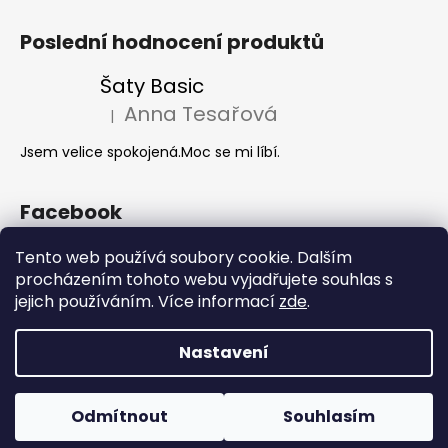
Poslední hodnocení produktů
Šaty Basic
Anna Tesařová
|
Hodnocení produktu je 5 z 5 hvězdiček.
Jsem velice spokojená.Moc se mi líbí.
Facebook
Tento web používá soubory cookie. Dalším
procházením tohoto webu vyjadřujete souhlas s
Akce 2+1
jejich používáním. Více informací
zde
.
Nastavení
Vytvořil Shoptet
Copyright 2026
Hanie's Style
. Všechna práva vyhrazena.
Odmítnout
Souhlasím
Upravit nastavení cookies