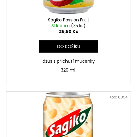
č
k
u
t
j
ů
Sagiko Passion Fruit
e
Skladem
(>5 ks)
m
26,90 Kč
e
DO KOŠÍKU
ŽEBROVANÉ
LEGÍNY
džus s příchutí mučenky
AMBER
320 ml
349
Kč
Kód:
6854