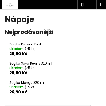
K
Přejít
Hledat
Náku
M
Přihlášen
na
o
obsah
Zpět
Zpět
košík
š
Nápoje
í
C
k
Nejprodávanější
o
p
o
Sagiko Passion Fruit
Skladem
(>5 ks)
t
26,90 Kč
ř
e
Sagiko Soya Beans 320 ml
b
Skladem
(>5 ks)
26,90 Kč
u
j
Sagiko Mango 320 ml
e
Skladem
(>5 ks)
26,90 Kč
t
e
Ř
n