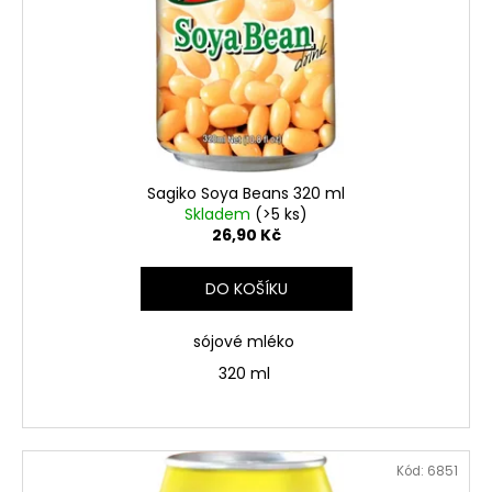
Sagiko Soya Beans 320 ml
Skladem
(>5 ks)
26,90 Kč
DO KOŠÍKU
sójové mléko
320 ml
Kód:
6851