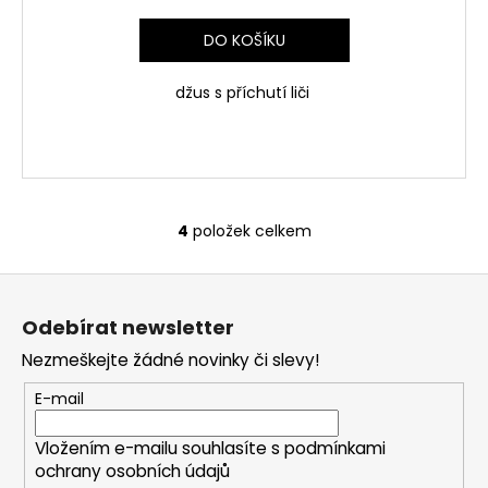
DO KOŠÍKU
džus s příchutí liči
4
položek celkem
O
v
Z
l
á
á
Odebírat newsletter
d
p
a
Nezmeškejte žádné novinky či slevy!
a
c
t
E-mail
í
í
p
Vložením e-mailu souhlasíte s
podmínkami
r
ochrany osobních údajů
v