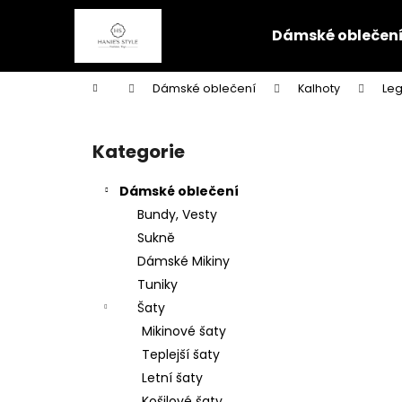
K
Přejít
na
o
Dámské oblečen
obsah
Zpět
Zpět
š
do
do
í
Domů
Dámské oblečení
Kalhoty
Leg
k
obchodu
obchodu
P
o
Kategorie
Přeskočit
s
kategorie
t
Dámské oblečení
r
Bundy, Vesty
a
Sukně
n
Dámské Mikiny
n
Tuniky
í
Šaty
p
Mikinové šaty
a
Teplejší šaty
n
Letní šaty
e
Košilové šaty