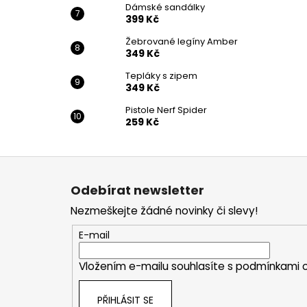
Dámské sandálky
399 Kč
Žebrované legíny Amber
349 Kč
Tepláky s zipem
349 Kč
Pistole Nerf Spider
259 Kč
Z
á
Odebírat newsletter
p
Nezmeškejte žádné novinky či slevy!
a
t
E-mail
í
Vložením e-mailu souhlasíte s
podmínkami o
PŘIHLÁSIT SE