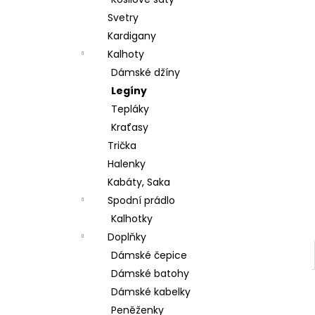
ŠATY BEST TIME DELŠÍ RUKÁV
l
Svetry
380 Kč
Původně:
699 Kč
Kardigany
Kalhoty
Dámské džíny
Legíny
Tepláky
Kraťasy
Trička
Halenky
Kabáty, Saka
Spodní prádlo
Kalhotky
Doplňky
Dámské čepice
Dámské batohy
Dámské kabelky
Peněženky