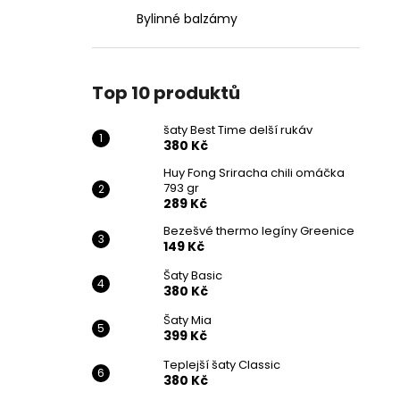
Bylinné balzámy
Top 10 produktů
šaty Best Time delší rukáv
380 Kč
Huy Fong Sriracha chili omáčka
793 gr
289 Kč
Bezešvé thermo legíny Greenice
149 Kč
Šaty Basic
380 Kč
Šaty Mia
399 Kč
Teplejší šaty Classic
380 Kč