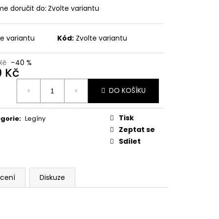
 LEGÍNY GREENICE
e doručit do:
Zvolte variantu
č
te variantu
Kód:
Zvolte variantu
Kč
–40 %
9 Kč
ná
DO KOŠÍKU
:
Tisk
gorie
:
Legíny
Zeptat se
Sdílet
cení
Diskuze