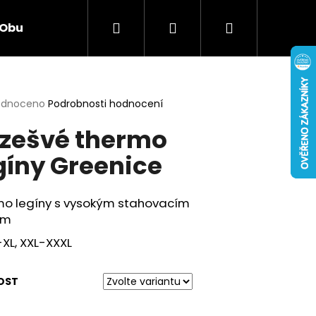
Hledat
Přihlášení
Nákupní
Obuv
Hračky
Smíšené zboží
Elekt
košík
rné
odnoceno
Podrobnosti hodnocení
cení
zešvé thermo
ktu
gíny Greenice
ček.
mo legíny s vysokým stahovacím
em
L-XL, XXL-XXXL
Následující
OST