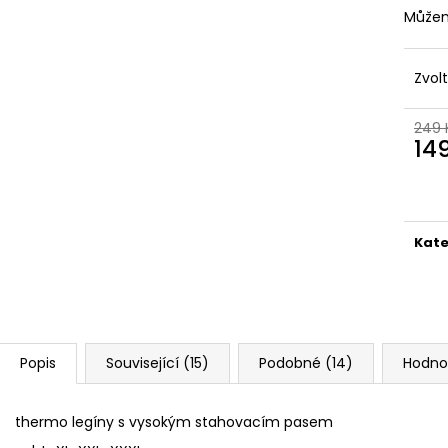
HUY FONG SRIRACHA CHILI OMÁČKA
BEZEŠVÉ THERMO
Můžem
793 GR
149 Kč
289 Kč
Původně:
249 K
Zvol
249 
14
Měr
cena
Kate
Popis
Související (15)
Podobné (14)
Hodno
thermo legíny s vysokým stahovacím pasem