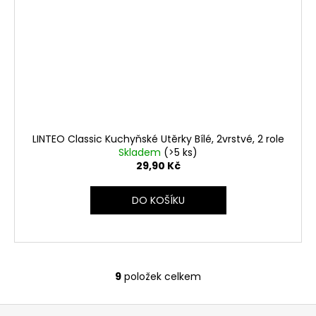
LINTEO Classic Kuchyňské Utěrky Bílé, 2vrstvé, 2 role
Skladem
(>5 ks)
29,90 Kč
DO KOŠÍKU
9
položek celkem
O
v
Z
l