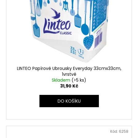
LINTEO Papírové Ubrousky Everyday 33cmx33cm,
1vrstvé
Skladem
(>5 ks)
31,90 Kč
DO KOŠÍKU
Kód:
6258