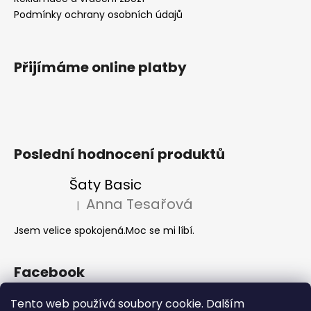
Podmínky ochrany osobních údajů
Přijímáme online platby
Poslední hodnocení produktů
Šaty Basic
Anna Tesařová
|
Hodnocení produktu je 5 z 5 hvězdiček.
Jsem velice spokojená.Moc se mi líbí.
Facebook
Tento web používá soubory cookie. Dalším