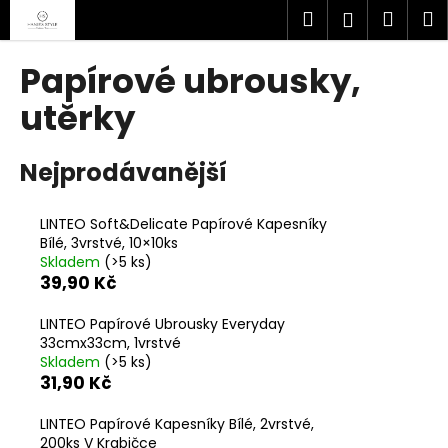
K
Přejít
Hledat
Náku
M
Přihlášen
na
o
obsah
Zpět
Zpět
košík
š
Papírové ubrousky,
í
C
utěrky
k
o
p
Nejprodávanější
o
t
LINTEO Soft&Delicate Papírové Kapesníky
ř
Bílé, 3vrstvé, 10×10ks
e
Skladem
(>5 ks)
39,90 Kč
b
u
LINTEO Papírové Ubrousky Everyday
j
33cmx33cm, 1vrstvé
Skladem
(>5 ks)
e
31,90 Kč
t
e
LINTEO Papírové Kapesníky Bílé, 2vrstvé,
n
200ks V Krabičce