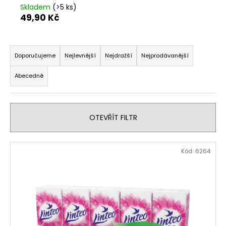
Skladem
(>5 ks)
a
49,90 Kč
j
í
Ř
t
a
Doporučujeme
Nejlevnější
Nejdražší
Nejprodávanější
?
z
Abecedně
e
n
í
HLEDAT
OTEVŘÍT FILTR
p
r
V
o
Kód:
6264
ý
D
d
o
p
u
p
i
k
o
s
t
r
p
ů
u