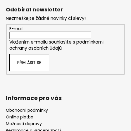
á
á
Odebírat newsletter
d
p
a
Nezmeškejte žádné novinky či slevy!
a
c
t
E-mail
í
í
p
Vložením e-mailu souhlasíte s
podmínkami
r
ochrany osobních údajů
v
k
PŘIHLÁSIT SE
y
v
ý
p
i
s
Informace pro vás
u
Obchodní podmínky
Online platba
Možnosti dopravy
Reklamace a vrácení zboží