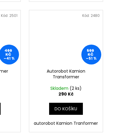
Kód:
2501
Kód:
2480
499
599
KČ
KČ
–41 %
–51 %
rmer
Autorobot Kamion
Transformer
Skladem
(2 ks)
290 Kč
DO KOŠÍKU
autorobot Kamion Tranformer