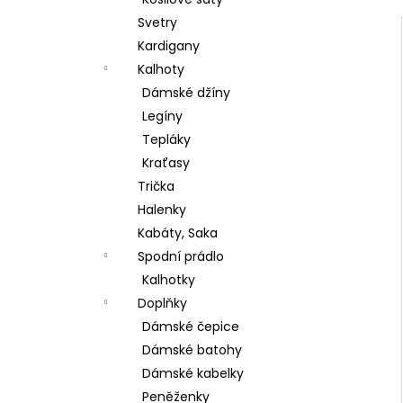
ŠATY BEST TIME DELŠÍ RUKÁV
l
Svetry
380 Kč
Původně:
699 Kč
Kardigany
Kalhoty
Dámské džíny
Legíny
Tepláky
Kraťasy
Trička
Halenky
Kabáty, Saka
Spodní prádlo
Kalhotky
Doplňky
Dámské čepice
Dámské batohy
Dámské kabelky
Peněženky