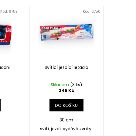
 LEGÍNY GREENICE
Kód:
6753
Kód:
6750
č
ádání
Svítící jezdící letadlo
Skladem
(3 ks)
249 Kč
DO KOŠÍKU
30 cm
svítí, jezdí, vydává zvuky