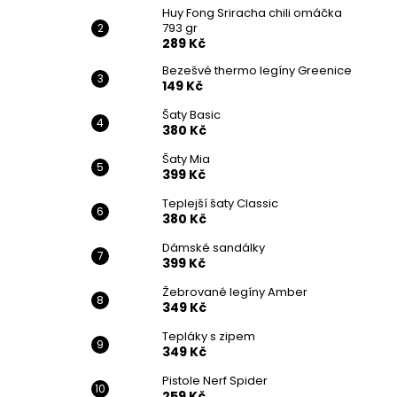
Huy Fong Sriracha chili omáčka
793 gr
289 Kč
Bezešvé thermo legíny Greenice
149 Kč
Šaty Basic
380 Kč
Šaty Mia
399 Kč
Teplejší šaty Classic
380 Kč
Dámské sandálky
399 Kč
Žebrované legíny Amber
349 Kč
Tepláky s zipem
349 Kč
Pistole Nerf Spider
259 Kč