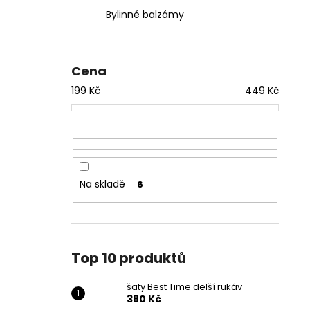
Bylinné balzámy
Cena
199
Kč
449
Kč
Na skladě
6
Top 10 produktů
šaty Best Time delší rukáv
380 Kč