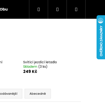
Hledat
Přihlášení
Nákupní
Obuv
Hračky
Smíšené zboží
Elekt
košík
ní
Svítící jezdící letadlo
Skladem
(3 ks)
249 Kč
Následující
rodávanější
Abecedně