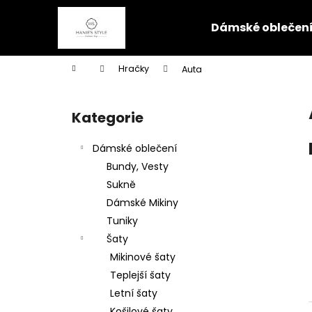
K
Přejít
na
o
Dámské oblečen
obsah
Zpět
Zpět
š
do
do
í
Domů
Hračky
Auta
k
obchodu
obchodu
P
o
Kategorie
Přeskočit
s
kategorie
t
Dámské oblečení
r
Bundy, Vesty
a
Sukně
n
Dámské Mikiny
n
Tuniky
í
Šaty
p
Mikinové šaty
a
Teplejší šaty
n
Letní šaty
e
Košilové šaty