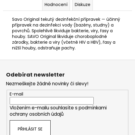
č
Hodnocení
Diskuze
u
j
Savo Original tekutý dezinfekční přípravek — účinný
e
přípravek na dezinfekci vody (bazény, studny) a
m
povrchů. Spolehlivě likviduje bakterie, viry, řasy a
e
houby. SAVO Original likviduje choroboplodné
zárodky, bakterie a viry (včetně HIV a HBV), řasy a
nižší houby, odstraňuje pachy.
HUY
FONG
Z
SRIRACHA
CHILI
á
OMÁČKA
Odebírat newsletter
793
p
GR
Nezmeškejte žádné novinky či slevy!
a
289
t
E-mail
Kč
í
Vložením e-mailu souhlasíte s
podmínkami
ochrany osobních údajů
PŘIHLÁSIT SE