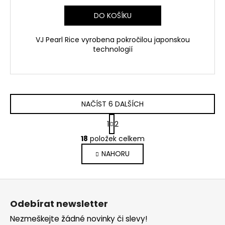
DO KOŠÍKU
VJ Pearl Rice vyrobena pokročilou japonskou
technologií
NAČÍST 6 DALŠÍCH
S
1
2
t
O
r
18
položek celkem
v
á
NAHORU
l
n
k
á
o
d
Z
v
a
á
á
c
Odebírat newsletter
n
p
í
í
Nezmeškejte žádné novinky či slevy!
p
a