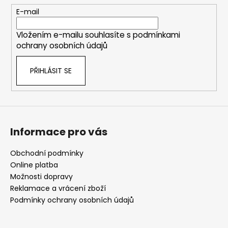
r
t
E-mail
v
í
k
Vložením e-mailu souhlasíte s
podmínkami
y
ochrany osobních údajů
v
ý
PŘIHLÁSIT SE
p
i
s
u
Informace pro vás
Obchodní podmínky
Online platba
Možnosti dopravy
Reklamace a vrácení zboží
Podmínky ochrany osobních údajů