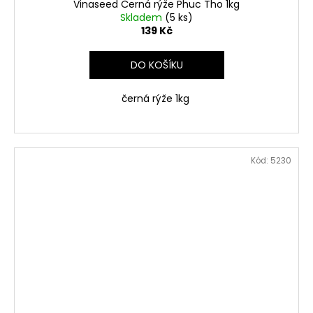
Vinaseed Černá rýže Phuc Tho 1kg
Skladem
(5 ks)
139 Kč
DO KOŠÍKU
černá rýže 1kg
Kód:
5230