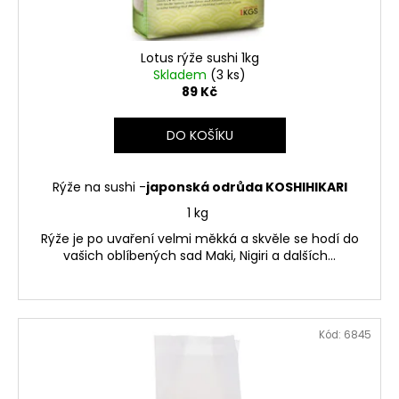
č
k
u
t
j
ů
Lotus rýže sushi 1kg
e
Skladem
(3 ks)
m
89 Kč
e
DO KOŠÍKU
BEZEŠVÉ
THERMO
LEGÍNY
Rýže na sushi -
japonská odrůda KOSHIHIKARI
GREENICE
1 kg
149
Kč
Rýže je po uvaření velmi měkká a skvěle se hodí do
Původně:
vašich oblíbených sad Maki, Nigiri a dalších...
249
Kč
Kód:
6845