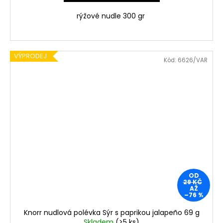
rýžové nudle 300 gr
VÝPRODEJ
Kód:
6626/VAR
OD
29 KČ
AŽ
–76 %
Knorr nudlová polévka Sýr s paprikou jalapeño 69 g
Skladem
(>5 ks)