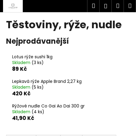
K
Přejít
Hledat
Náku
M
Přihlášen
na
o
obsah
Zpět
Zpět
košík
š
Těstoviny, rýže, nudle
í
C
k
Nejprodávanější
o
p
o
Lotus rýže sushi 1kg
Skladem
(3 ks)
t
89 Kč
ř
e
Lepkavá rýže Apple Brand 2,27 kg
b
Skladem
(5 ks)
420 Kč
u
j
Rýžové nudle Co Gai Ao Dai 300 gr
e
Skladem
(4 ks)
41,90 Kč
t
e
Ř
n