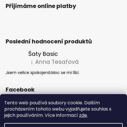
Přijímáme online platby
Poslední hodnocení produktů
Šaty Basic
Anna Tesařová
|
Hodnocení produktu je 5 z 5 hvězdiček.
Jsem velice spokojená.Moc se mi líbí.
Facebook
Tento web používá soubory cookie. Dalším
procházením tohoto webu vyjadřujete souhlas s
Akce 2+1
jejich používáním. Více informací
zde
.