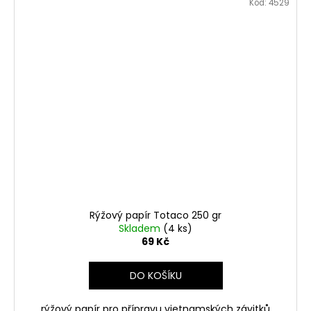
Kód:
4529
Rýžový papír Totaco 250 gr
Skladem
(4 ks)
69 Kč
DO KOŠÍKU
rýžový papír pro přípravu vietnamských závitků