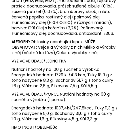
chuti (E612, E631, E627), maltodextrin, cukr, rajčatový
prášek, dochucovadla, prášek sušené cibule (0,1%),
sušená petržel (0,07%), bramborový škrob, mletá
červená paprika, rostlinný olej (palmový olej,
slunečnicový olej (HIGH OLEIC) v různých mírách),
barvivo: E101.Olej s kořením (2,2%): Rafinovaný
slunečnicový olej, dochucovadla, antioxidant: E306.
ALERGENYObiloviny obsahující lepek, MŮŽE
OBSAHOVAT: Vejce a výrobky z nich,Mléko a výrobky
z něj (včetně laktózy),Celer a výrobky z něj
VÝŽIVOVÉ ÚDAJE/JEDNOTKA
Nutriční hodnoty na 100 g suchého výrobku:
Energetická hodnota 1729 kJ/413 kca, Tuky 18,9 g z
toho nasycené 8,3 g,, Sacharidy 51,7 g z toho cukry
1,6 g, Vláknina 2,6 g, Bílkoviny 7,5 g, Sůl 5,5 g
VÝŽIVOVÉ ÚDAJE/PORCE Nutriční hodnoty na 60 g
suchého výrobku (1 porce):
Energetická hodnota 1037,4kJ/247,8kcal, Tuky 11,3 g z
toho nasycené 5,0 g, Sacharidy 31,0 g z toho cukry
1,0 g, Vláknina 1,6 g, Bílkoviny 4,5 g, Sůl 3,3 gr
HMOTNOST/OBJEM60g