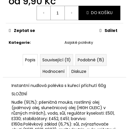
od
9,90 Kč
č
u
Měrná
j
DO KOŠÍKU
cena:
e
m
Zeptat se
Sdílet
e
Kategorie
:
Asijské polévky
ŠATY
BASIC
Popis
Související (11)
Podobné (15)
380
Kč
Hodnocení
Diskuze
Původně:
599
Kč
Instantní nudlová polévka s kuřecí příchutí 60g
SLOŽENÍ
Nudle (91,1%): pšeničná mouka, rostlinný olej
(palmový olej, slunečnicový olej (HIGH OLEIC) v
různých mírách), voda, sůl, regulátor kyselosti: E501,
E330; stabilizátory: E452, E451; barvivo:
E160a.Polévkový základ (6,7%): sůl, zvýrazňovače