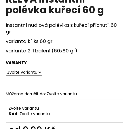
je
a
polévka kuřecí 60 g
0,0
z
j
5
í
hvězdiček.
instantní nudlová polévika s kuřecí příchutí, 60
t
gr
?
varianta 1: 1 ks 60 gr
varianta 2: 1 balení (60x60 gr)
VARIANTY
HLEDAT
D
Můžeme doručit do:
Zvolte variantu
o
p
Zvolte variantu
o
Kód:
Zvolte variantu
r
u