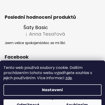
Poslední hodnocení produktů
Šaty Basic
Anna Tesařová
|
Hodnocení produktu je 5 z 5 hvězdiček.
Jsem velice spokojená.Moc se mi líbí.
Facebook
Tento web používá soubory cookie. Dalším
procházením tohoto webu vyjadřujete souhlas s
Akce 2+1
jejich používáním. Více informací
zde
.
Nastavení
Vytvořil Shoptet
Copyright 2026
Hanie's Style
. Všechna práva vyhrazena.
Odmítnout
Souhlasím