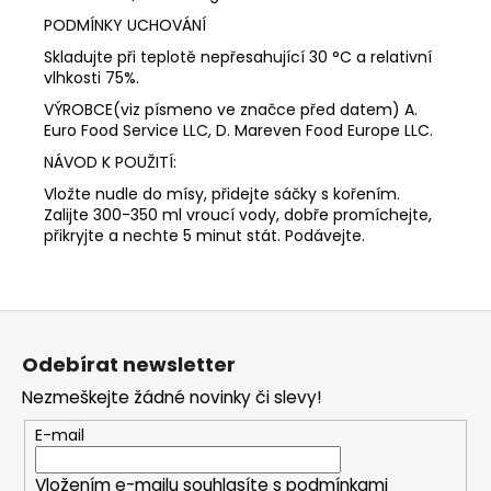
PODMÍNKY UCHOVÁNÍ
Skladujte při teplotě nepřesahující 30 °C a relativní
vlhkosti 75%.
VÝROBCE(viz písmeno ve značce před datem) A.
Euro Food Service LLC, D. Mareven Food Europe LLC.
NÁVOD K POUŽITÍ:
Vložte nudle do mísy, přidejte sáčky s kořením.
Zalijte 300-350 ml vroucí vody, dobře promíchejte,
přikryjte a nechte 5 minut stát. Podávejte.
Z
á
Odebírat newsletter
p
Nezmeškejte žádné novinky či slevy!
a
t
E-mail
í
Vložením e-mailu souhlasíte s
podmínkami