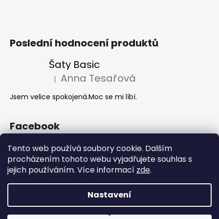
Poslední hodnocení produktů
Šaty Basic
Anna Tesařová
|
Hodnocení produktu je 5 z 5 hvězdiček.
Jsem velice spokojená.Moc se mi líbí.
Facebook
Tento web používá soubory cookie. Dalším
procházením tohoto webu vyjadřujete souhlas s
Akce 2+1
jejich používáním. Více informací
zde
.
Nastavení
Vytvořil Shoptet
Copyright 2026
Hanie's Style
. Všechna práva vyhrazena.