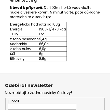
Hmotnost: 76 gr
Návod k přípravě:
Do 500ml horké vody vložte
nudle a veškeré koření. 5 minut vařte, poté důkladně
promíchejte a servírujte.
Energetická hodnota na 100g
Energie
1960kJ/470 kcal
Tuky
17g
z toho nasycené
9,4g
Sacharidy
66,8g
z toho cukry
6,9g
Sůl
6g
Bílkoviny
8,6g
Z
á
Odebírat newsletter
p
Nezmeškejte žádné novinky či slevy!
a
t
E-mail
í