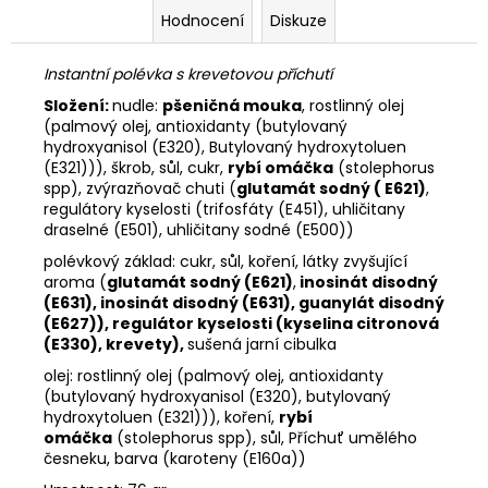
č
Hodnocení
Diskuze
u
j
e
Instantní polévka s krevetovou příchutí
m
Složení:
nudle:
pšeničná mouka
, rostlinný olej
e
(palmový olej, antioxidanty (butylovaný
hydroxyanisol (E320), Butylovaný hydroxytoluen
(E321))), škrob, sůl, cukr,
rybí omáčka
(stolephorus
ŽEBROVANÉ
spp), zvýrazňovač chuti (
glutamát sodný ( E621)
,
LEGÍNY
regulátory kyselosti (trifosfáty (E451), uhličitany
AMBER
draselné (E501), uhličitany sodné (E500))
349
polévkový základ:
cukr, sůl, koření, látky zvyšující
Kč
aroma (
glutamát sodný (E621)
,
inosinát disodný
(E631), inosinát disodný (E631), guanylát disodný
(E627)), regulátor kyselosti (kyselina citronová
(E330), krevety),
sušená jarní cibulka
olej:
rostlinný olej (palmový olej, antioxidanty
(butylovaný hydroxyanisol (E320), butylovaný
hydroxytoluen (E321))), koření,
rybí
omáčka
(stolephorus spp), sůl, Příchuť umělého
česneku, barva (karoteny (E160a))