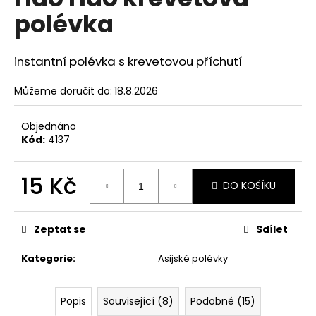
je
a
polévka
0,0
z
j
5
í
hvězdiček.
instantní polévka s krevetovou příchutí
t
?
Můžeme doručit do:
18.8.2026
Objednáno
Kód:
4137
HLEDAT
15 Kč
DO KOŠÍKU
Měrná
cena:
D
Zeptat se
Sdílet
o
p
Kategorie
:
Asijské polévky
o
r
u
Popis
Související (8)
Podobné (15)