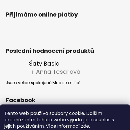
Přijímáme online platby
Poslední hodnocení produktů
Šaty Basic
Anna Tesařová
|
Hodnocení produktu je 5 z 5 hvězdiček.
Jsem velice spokojená.Moc se mi líbí.
Facebook
Tento web používá soubory cookie. Dalším
procházením tohoto webu vyjadřujete souhlas s
Akce 2+1
jejich používáním. Více informací
zde
.