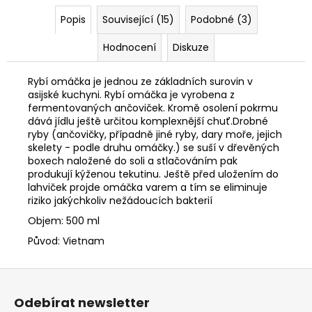
č
u
Popis
Související (15)
Podobné (3)
j
e
Hodnocení
Diskuze
m
e
Rybí omáčka je jednou ze základních surovin v
asijské kuchyni. Rybí omáčka je vyrobena z
fermentovaných ančoviček. Kromě osolení pokrmu
TEPLEJŠÍ
dává jídlu ještě určitou komplexnější chuť.Drobné
ŠATY
ryby (ančovičky, případně jiné ryby, dary moře, jejich
CLASSIC
skelety - podle druhu omáčky.) se suší v dřevěných
boxech naložené do soli a stlačováním pak
380
Kč
produkují kýženou tekutinu. Ještě před uložením do
Původně:
lahviček projde omáčka varem a tím se eliminuje
599
riziko jakýchkoliv nežádoucích bakterií
Kč
Objem: 500 ml
Původ: Vietnam
Z
á
Odebírat newsletter