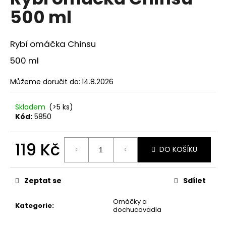
je
a
500 ml
0,0
z
j
5
í
hvězdiček.
Rybí omáčka Chinsu
t
500 ml
?
Můžeme doručit do:
14.8.2026
Skladem
(>5 ks)
Kód:
5850
HLEDAT
119 Kč
DO KOŠÍKU
D
Měrná
o
cena:
Zeptat se
Sdílet
p
o
Omáčky a
r
Kategorie
:
dochucovadla
u