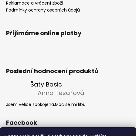
Reklamace a vrácení zboží
Podmínky ochrany osobních údajů
Přijímáme online platby
Poslední hodnocení produktů
Šaty Basic
Anna Tesařová
|
Hodnocení produktu je 5 z 5 hvězdiček.
Jsem velice spokojená.Moc se mi líbí.
Facebook