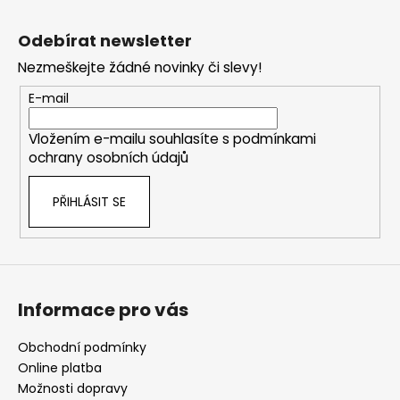
Z
á
Odebírat newsletter
p
Nezmeškejte žádné novinky či slevy!
a
t
E-mail
í
Vložením e-mailu souhlasíte s
podmínkami
ochrany osobních údajů
PŘIHLÁSIT SE
Informace pro vás
Obchodní podmínky
Online platba
Možnosti dopravy