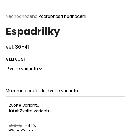
a
j
Průměrné
Neohodnoceno
Podrobnosti hodnocení
í
hodnocení
Espadrilky
produktu
t
je
?
0,0
z
vel: 36-41
5
hvězdiček.
VELIKOST
HLEDAT
Můžeme doručit do:
Zvolte variantu
D
o
p
Zvolte variantu
Kód:
Zvolte variantu
o
r
u
599 Kč
–41 %