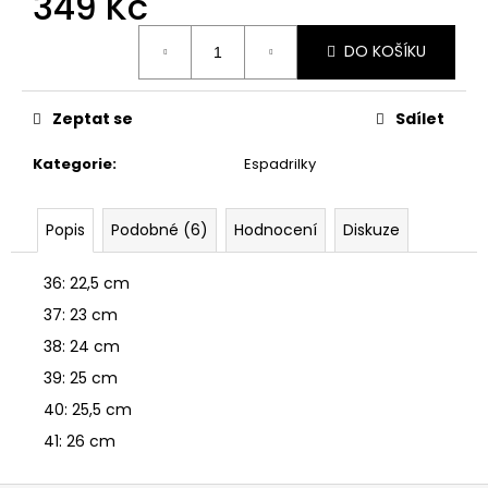
349 Kč
č
u
Měrná
j
DO KOŠÍKU
cena:
e
m
Zeptat se
Sdílet
e
Kategorie
:
Espadrilky
HUY
FONG
SRIRACHA
Popis
Podobné (6)
Hodnocení
Diskuze
CHILI
OMÁČKA
793
36: 22,5 cm
GR
37: 23 cm
289
Kč
38: 24 cm
39: 25 cm
40: 25,5 cm
41: 26 cm