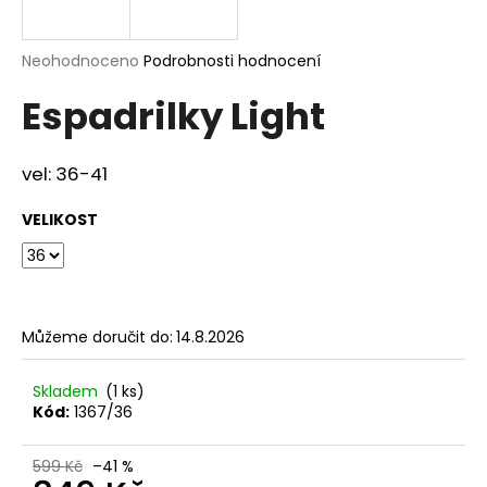
a
j
Průměrné
Neohodnoceno
Podrobnosti hodnocení
í
hodnocení
Espadrilky Light
produktu
t
je
?
0,0
z
vel: 36-41
5
hvězdiček.
VELIKOST
HLEDAT
Můžeme doručit do:
14.8.2026
D
o
p
Skladem
(1 ks)
Kód:
1367/36
o
r
u
599 Kč
–41 %