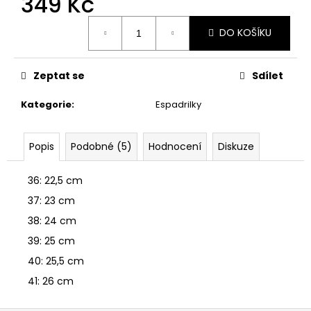
349 Kč
č
u
Měrná
j
DO KOŠÍKU
cena:
e
m
Zeptat se
Sdílet
e
Kategorie
:
Espadrilky
ŠATY
MIA
Popis
Podobné (5)
Hodnocení
Diskuze
399
Kč
Původně:
36: 22,5 cm
549
Kč
37: 23 cm
38: 24 cm
39: 25 cm
40: 25,5 cm
41: 26 cm