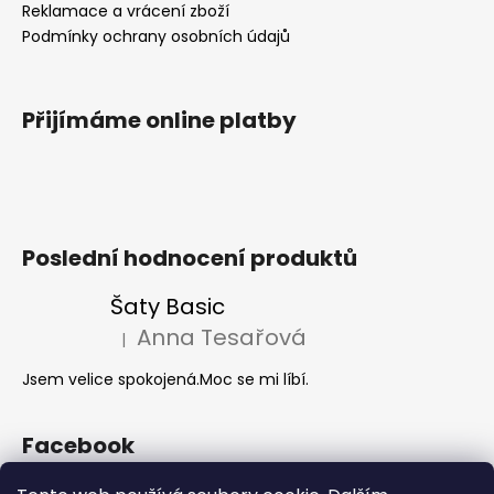
Reklamace a vrácení zboží
Podmínky ochrany osobních údajů
Přijímáme online platby
Poslední hodnocení produktů
Šaty Basic
Anna Tesařová
|
Hodnocení produktu je 5 z 5 hvězdiček.
Jsem velice spokojená.Moc se mi líbí.
Facebook