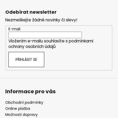
Z
á
Odebírat newsletter
p
Nezmeškejte žádné novinky či slevy!
a
t
E-mail
í
Vložením e-mailu souhlasíte s
podmínkami
ochrany osobních údajů
PŘIHLÁSIT SE
Informace pro vás
Obchodní podmínky
Online platba
Možnosti dopravy