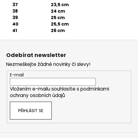
37
23,5 cm
38
24 cm
39
25 cm
40
25,5 cm
41
26 cm
Z
á
Odebírat newsletter
p
Nezmeškejte žádné novinky či slevy!
a
t
E-mail
í
Vložením e-mailu souhlasíte s
podmínkami
ochrany osobních údajů
PŘIHLÁSIT SE