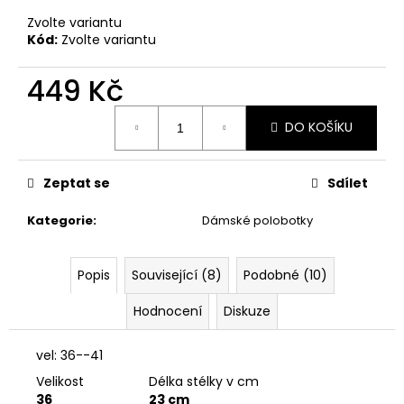
č
u
Zvolte variantu
j
Kód:
Zvolte variantu
e
m
449 Kč
e
Měrná
DO KOŠÍKU
cena:
ŽEBROVANÉ
LEGÍNY
Zeptat se
Sdílet
AMBER
349
Kategorie
:
Dámské polobotky
Kč
Popis
Související (8)
Podobné (10)
Hodnocení
Diskuze
vel: 36--41
Velikost
Délka stélky v cm
36
23 cm