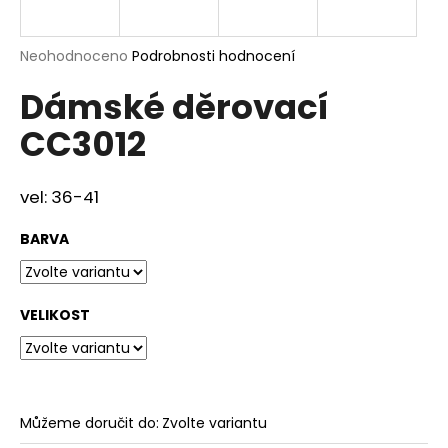
a
j
Průměrné
Neohodnoceno
Podrobnosti hodnocení
í
hodnocení
Dámské děrovací
produktu
t
je
?
CC3012
0,0
z
5
hvězdiček.
vel: 36-41
HLEDAT
BARVA
VELIKOST
D
o
p
o
r
Můžeme doručit do:
Zvolte variantu
u