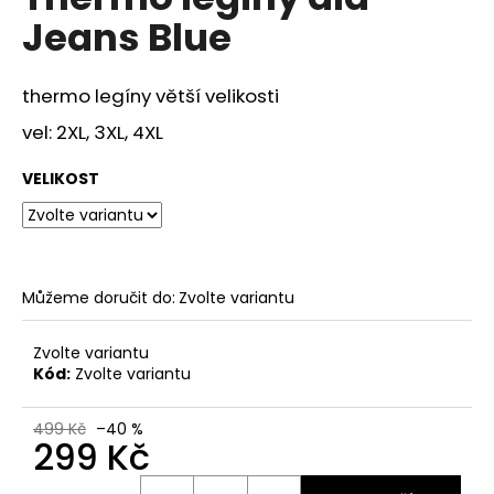
je
a
Jeans Blue
0,0
z
j
5
í
hvězdiček.
thermo legíny větší velikosti
t
vel: 2XL, 3XL, 4XL
?
VELIKOST
HLEDAT
Můžeme doručit do:
Zvolte variantu
D
Zvolte variantu
o
Kód:
Zvolte variantu
p
o
499 Kč
–40 %
299 Kč
r
u
Měrná