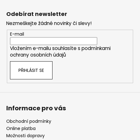
Z
á
Odebírat newsletter
p
Nezmeškejte žádné novinky či slevy!
a
t
E-mail
í
Vložením e-mailu souhlasíte s
podmínkami
ochrany osobních údajů
PŘIHLÁSIT SE
Informace pro vás
Obchodní podmínky
Online platba
Možnosti dopravy