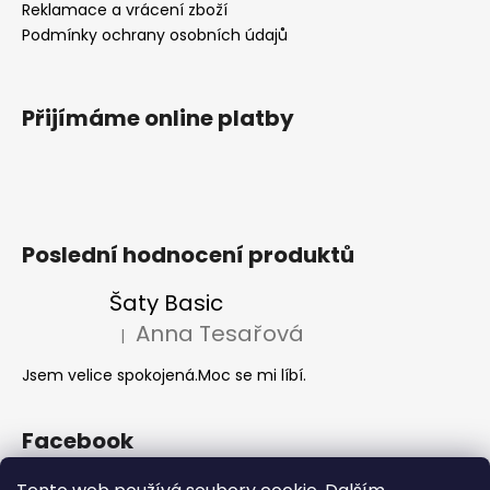
Reklamace a vrácení zboží
Podmínky ochrany osobních údajů
Přijímáme online platby
Poslední hodnocení produktů
Šaty Basic
Anna Tesařová
|
Hodnocení produktu je 5 z 5 hvězdiček.
Jsem velice spokojená.Moc se mi líbí.
Facebook