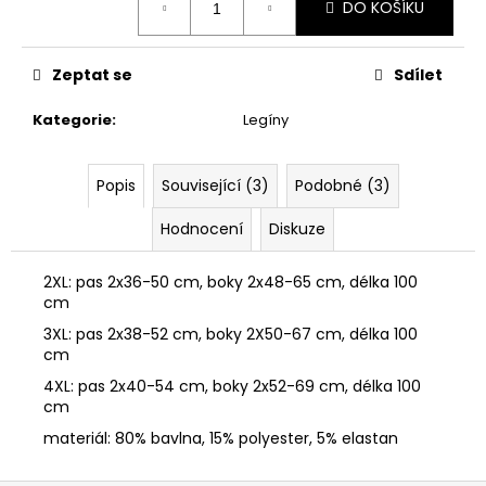
č
DO KOŠÍKU
cena:
u
j
e
Zeptat se
Sdílet
m
e
Kategorie
:
Legíny
TEPLÁKY
Popis
Související (3)
Podobné (3)
S
ZIPEM
Hodnocení
Diskuze
349
Kč
2XL: pas 2x36-50 cm, boky 2x48-65 cm, délka 100
Původně:
cm
599
Kč
3XL: pas 2x38-52 cm, boky 2X50-67 cm, délka 100
cm
4XL: pas 2x40-54 cm, boky 2x52-69 cm, délka 100
cm
materiál: 80% bavlna, 15% polyester, 5% elastan