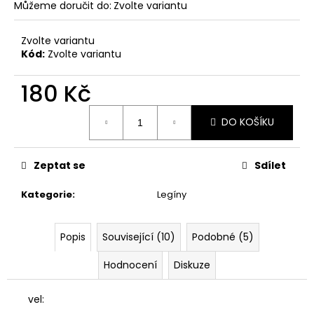
č
Můžeme doručit do:
Zvolte variantu
u
j
Zvolte variantu
e
Kód:
Zvolte variantu
m
e
180 Kč
Měrná
ŠATY
DO KOŠÍKU
cena:
BEST
TIME
DELŠÍ
Zeptat se
Sdílet
RUKÁV
380
Kategorie
:
Legíny
Kč
Původně:
699
Kč
Popis
Související (10)
Podobné (5)
Hodnocení
Diskuze
vel: