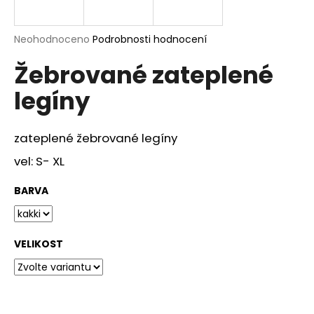
a
j
Průměrné
Neohodnoceno
Podrobnosti hodnocení
í
hodnocení
Žebrované zateplené
produktu
t
je
?
legíny
0,0
z
5
hvězdiček.
zateplené žebrované legíny
vel: S- XL
HLEDAT
BARVA
D
o
VELIKOST
p
o
r
u