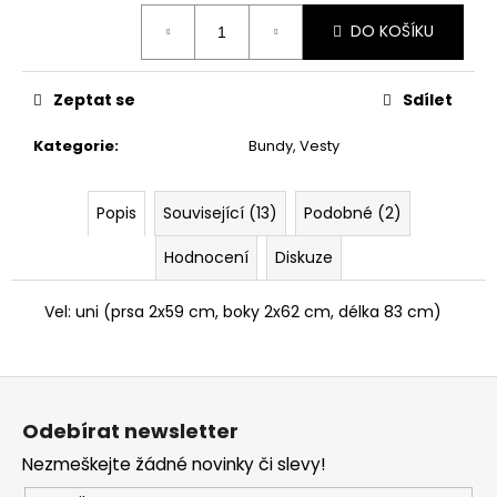
č
Měrná
u
DO KOŠÍKU
cena:
j
e
m
Zeptat se
Sdílet
e
Kategorie
:
Bundy, Vesty
ŠATY
BASIC
Popis
Související (13)
Podobné (2)
380
Kč
Hodnocení
Diskuze
Původně:
599
Vel: uni (prsa 2x59 cm, boky 2x62 cm, délka 83 cm)
Kč
Z
á
Odebírat newsletter
p
Nezmeškejte žádné novinky či slevy!
a