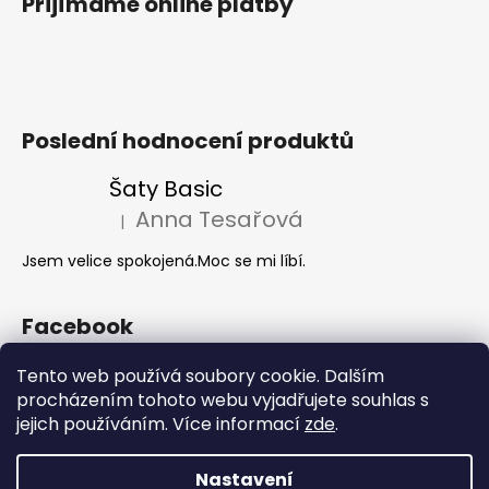
Přijímáme online platby
Poslední hodnocení produktů
Šaty Basic
Anna Tesařová
|
Hodnocení produktu je 5 z 5 hvězdiček.
Jsem velice spokojená.Moc se mi líbí.
Facebook
Tento web používá soubory cookie. Dalším
procházením tohoto webu vyjadřujete souhlas s
Akce 2+1
jejich používáním. Více informací
zde
.
Nastavení