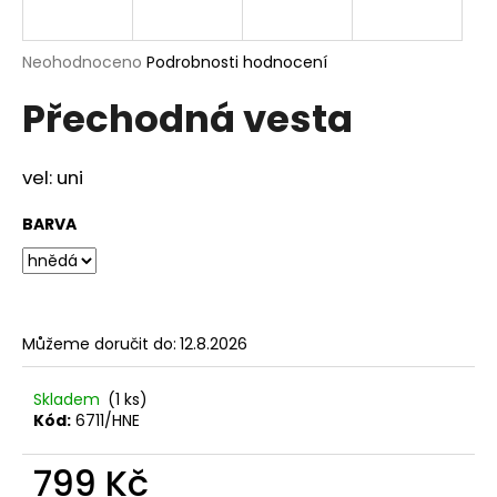
a
j
Průměrné
Neohodnoceno
Podrobnosti hodnocení
í
hodnocení
Přechodná vesta
produktu
t
je
?
0,0
z
vel: uni
5
hvězdiček.
BARVA
HLEDAT
Můžeme doručit do:
12.8.2026
D
o
p
Skladem
(1 ks)
Kód:
6711/HNE
o
r
799 Kč
u