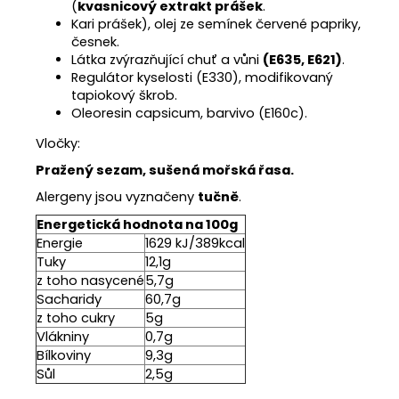
(
kvasnicový extrakt prášek
.
Kari prášek), olej ze semínek červené papriky,
česnek.
Látka zvýrazňující chuť a vůni
(E635, E621)
.
Regulátor kyselosti (E330), modifikovaný
tapiokový škrob.
Oleoresin capsicum, barvivo (E160c).
Vločky:
Pražený sezam, sušená mořská řasa.
Alergeny jsou vyznačeny
tučně
.
Energetická hodnota na 100g
Energie
1629 kJ/389kcal
Tuky
12,1g
z toho nasycené
5,7g
Sacharidy
60,7g
z toho cukry
5g
Vlákniny
0,7g
Bílkoviny
9,3g
Sůl
2,5g