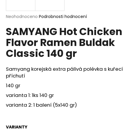
a
j
Průměrné
Neohodnoceno
Podrobnosti hodnocení
í
hodnocení
SAMYANG Hot Chicken
produktu
t
je
?
Flavor Ramen Buldak
0,0
z
Classic 140 gr
5
hvězdiček.
Samyang korejská extra pálivá polévka s kuřecí
HLEDAT
příchutí
140 gr
D
varianta 1: 1ks 140 gr
o
varianta 2: 1 balení (5x140 gr)
p
o
r
u
VARIANTY