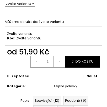
č
u
j
e
m
Můžeme doručit do:
Zvolte variantu
e
Zvolte variantu
Kód:
Zvolte variantu
ŠATY
MIA
od
51,90 Kč
399
Kč
Měrná
Původně:
DO KOŠÍKU
cena:
549
Kč
Zeptat se
Sdílet
Kategorie
:
Asijské polévky
Popis
Související (12)
Podobné (9)