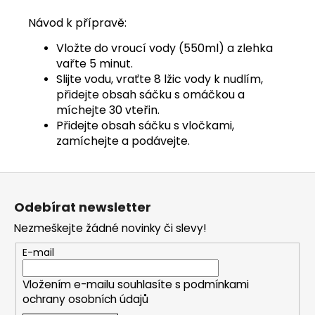
Návod k přípravě:
Vložte do vroucí vody (550ml) a zlehka
vařte 5 minut.
Slijte vodu, vraťte 8 lžic vody k nudlím,
přidejte obsah sáčku s omáčkou a
míchejte 30 vteřin.
Přidejte obsah sáčku s vločkami,
zamíchejte a podávejte.
Z
á
Odebírat newsletter
p
Nezmeškejte žádné novinky či slevy!
a
t
E-mail
í
Vložením e-mailu souhlasíte s
podmínkami
ochrany osobních údajů