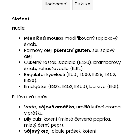
Hodnocení
Diskuze
Složení:
Nudle:
Pšeničná mouka
, modifikovaný tapiokový
škrob.
Palmový olej,
pšeniční gluten
, sůl, sójový
olej.
Cukerný roztok, sladidlo (E420), bramborový
škrob, zahušťovadlo (E412).
Regulátor kyselosti (E501, E500, E339, E452,
E330).
Emulgátor (E322, E452, E450), barvivo (E101).
Polévková směs:
Voda,
sójová omáčka
, umělá kuřecí aroma
v prášku.
Bílý cukr, koření (mletá červená paprika,
mletý černý pepř).
Sójový olej
, cibule prášek, koření