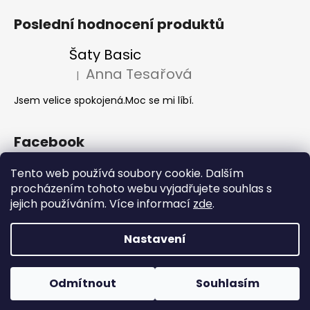
Poslední hodnocení produktů
Šaty Basic
Anna Tesařová
|
Hodnocení produktu je 5 z 5 hvězdiček.
Jsem velice spokojená.Moc se mi líbí.
Facebook
Tento web používá soubory cookie. Dalším
procházením tohoto webu vyjadřujete souhlas s
Akce 2+1
jejich používáním. Více informací
zde
.
Nastavení
Vytvořil Shoptet
Copyright 2026
Hanie's Style
. Všechna práva vyhrazena.
Odmítnout
Souhlasím
Upravit nastavení cookies