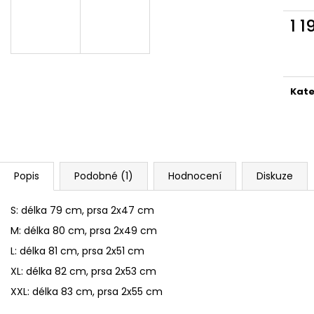
HUY FONG SRIRACHA CHILI OMÁČKA
BEZEŠVÉ THERMO
793 GR
149 Kč
1 1
289 Kč
Původně:
249 K
Měr
cena
Kate
Popis
Podobné (1)
Hodnocení
Diskuze
S: délka 79 cm, prsa 2x47 cm
M: délka 80 cm, prsa 2x49 cm
L: délka 81 cm, prsa 2x51 cm
XL: délka 82 cm, prsa 2x53 cm
XXL: délka 83 cm, prsa 2x55 cm