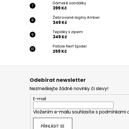
Dámské sandálky
399 Kč
Žebrované legíny Amber
349 Kč
Tepláky s zipem
349 Kč
Pistole Nerf Spider
259 Kč
Z
á
Odebírat newsletter
p
Nezmeškejte žádné novinky či slevy!
a
t
E-mail
í
Vložením e-mailu souhlasíte s
podmínkami o
PŘIHLÁSIT SE