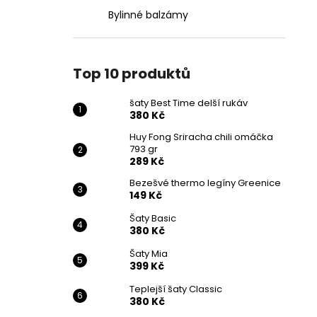
Bylinné balzámy
Top 10 produktů
šaty Best Time delší rukáv
380 Kč
Huy Fong Sriracha chili omáčka
793 gr
289 Kč
Bezešvé thermo legíny Greenice
149 Kč
Šaty Basic
380 Kč
Šaty Mia
399 Kč
Teplejší šaty Classic
380 Kč