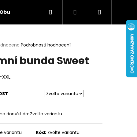
Hledat
Přihlášení
Nákupní
Obuv
Hračky
Smíšené zboží
Elekt
košík
rné
odnoceno
Podrobnosti hodnocení
cení
mní bunda Sweet
ktu
S-XXL
ček.
OST
e doručit do:
Zvolte variantu
Následující
te variantu
Kód:
Zvolte variantu