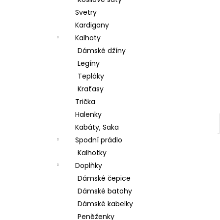
ŠATY BEST TIME DELŠÍ RUKÁV
l
Svetry
380 Kč
Původně:
699 Kč
Kardigany
Kalhoty
Dámské džíny
Legíny
Tepláky
Kraťasy
Trička
Halenky
Kabáty, Saka
Spodní prádlo
Kalhotky
Doplňky
Dámské čepice
Dámské batohy
Dámské kabelky
Peněženky