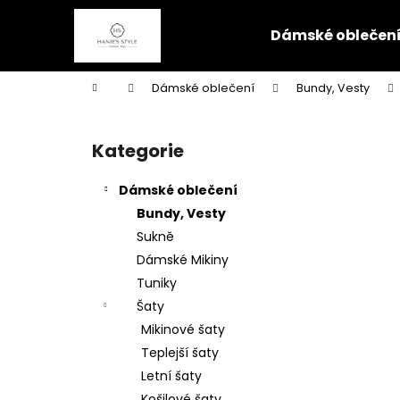
K
Přejít
na
o
Dámské oblečen
obsah
Zpět
Zpět
š
do
do
í
Domů
Dámské oblečení
Bundy, Vesty
k
obchodu
obchodu
P
o
Kategorie
Přeskočit
s
kategorie
t
Dámské oblečení
r
Bundy, Vesty
a
Sukně
n
Dámské Mikiny
n
Tuniky
í
Šaty
p
Mikinové šaty
a
Teplejší šaty
n
Letní šaty
e
Košilové šaty