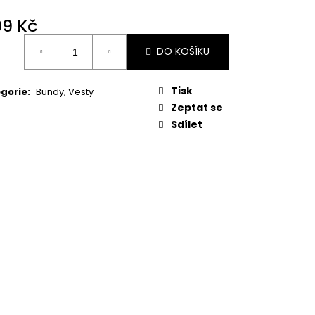
 LEGÍNY GREENICE
99 Kč
č
ná
DO KOŠÍKU
:
Tisk
gorie
:
Bundy, Vesty
Zeptat se
Sdílet