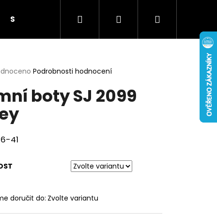
Hledat
Přihlášení
Nákupní
Smíšené zboží
Elektronika
Asijské Po
košík
rné
odnoceno
Podrobnosti hodnocení
cení
mní boty SJ 2099
ktu
ey
ček.
 36-41
OST
Následující
e doručit do:
Zvolte variantu