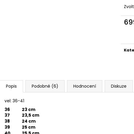
HUY FONG SRIRACHA CHILI OMÁČKA
BEZEŠVÉ THERMO
793 GR
Zvol
149 Kč
289 Kč
Původně:
249 K
69
Měr
cena
Kate
Popis
Podobné (6)
Hodnocení
Diskuze
vel: 36-41
36
23 cm
37
23,5 cm
38
24 cm
39
25 cm
40
25,5 cm