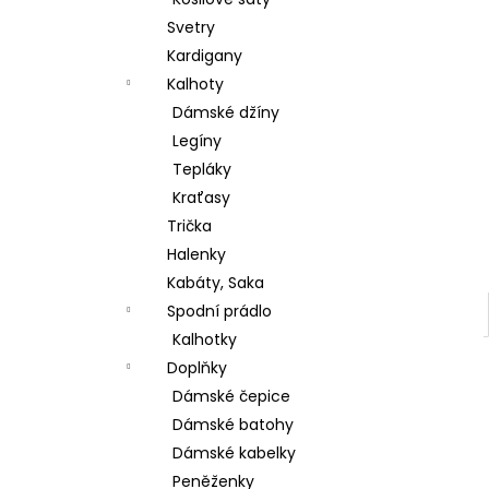
ŠATY BEST TIME DELŠÍ RUKÁV
l
Svetry
380 Kč
Původně:
699 Kč
Kardigany
Kalhoty
Dámské džíny
Legíny
Tepláky
Kraťasy
Trička
Halenky
Kabáty, Saka
Spodní prádlo
Kalhotky
Doplňky
Dámské čepice
Dámské batohy
Dámské kabelky
Peněženky