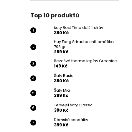
Top 10 produktů
šaty Best Time delší rukáv
380 Kč
Huy Fong Sriracha chili omáčka
793 gr
289 Kč
Bezešvé thermo legíny Greenice
149 Kč
Šaty Basic
380 Kč
Šaty Mia
399 Kč
Teplejší šaty Classic
380 Kč
Dámské sandálky
399 Kč