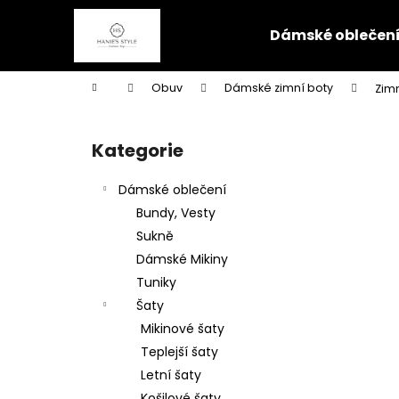
K
Přejít
na
o
Dámské oblečen
obsah
Zpět
Zpět
š
do
do
í
Domů
Obuv
Dámské zimní boty
Zimn
k
obchodu
obchodu
P
o
Kategorie
Přeskočit
s
kategorie
t
Dámské oblečení
r
Bundy, Vesty
a
Sukně
n
Dámské Mikiny
n
Tuniky
í
Šaty
p
Mikinové šaty
a
Teplejší šaty
n
Letní šaty
e
Košilové šaty