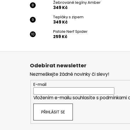
Žebrované legíny Amber
349 Kč
Tepláky s zipem
349 Kč
Pistole Nerf Spider
259 Kč
Z
á
Odebírat newsletter
p
Nezmeškejte žádné novinky či slevy!
a
t
E-mail
í
Vložením e-mailu souhlasíte s
podmínkami o
PŘIHLÁSIT SE