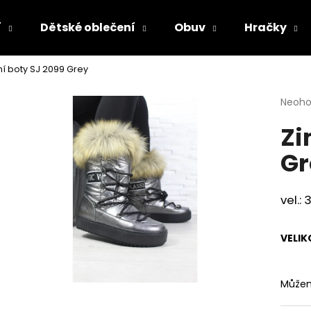
í
Dětské oblečení
Obuv
Hračky
í boty SJ 2099 Grey
Co potřebujete najít?
Průmě
Neoh
hodno
Zi
produ
HLEDAT
je
Gr
0,0
z
5
Doporučujeme
hvězdi
vel.:
VELIK
Můžem