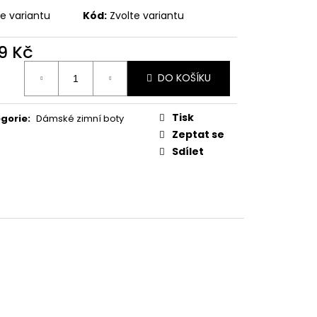
 LEGÍNY GREENICE
te variantu
Kód:
Zvolte variantu
č
9 Kč
ná
DO KOŠÍKU
:
Tisk
gorie
:
Dámské zimní boty
Zeptat se
Sdílet