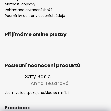
Možnosti dopravy
Reklamace a vrácení zboží
Podmínky ochrany osobních údajů
Přijímáme online platby
Poslední hodnocení produktů
Šaty Basic
Anna Tesařová
|
Hodnocení produktu je 5 z 5 hvězdiček.
Jsem velice spokojená.Moc se mi líbí.
Facebook