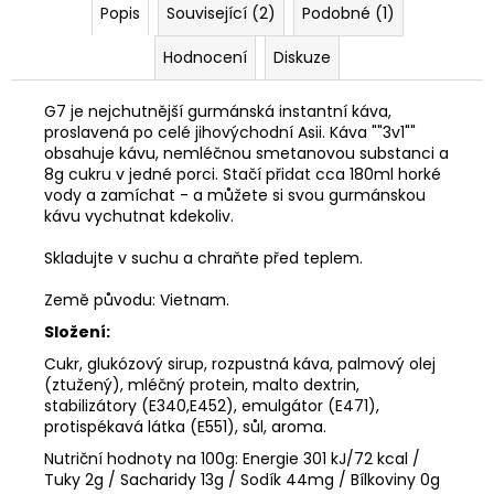
č
Popis
Související (2)
Podobné (1)
u
j
Hodnocení
Diskuze
e
m
G7 je nejchutnější gurmánská instantní káva,
e
proslavená po celé jihovýchodní Asii. Káva ""3v1""
obsahuje kávu, nemléčnou smetanovou substanci a
8g cukru v jedné porci. Stačí přidat cca 180ml horké
BEZEŠVÉ
vody a zamíchat - a můžete si svou gurmánskou
THERMO
kávu vychutnat kdekoliv.
LEGÍNY
GREENICE
Skladujte v suchu a chraňte před teplem.
149
Kč
Země původu: Vietnam.
Původně:
249
Složení:
Kč
Cukr, glukózový sirup, rozpustná káva, palmový olej
(ztužený), mléčný protein, malto dextrin,
stabilizátory (E340,E452), emulgátor (E471),
protispékavá látka (E551), sůl, aroma.
Nutriční hodnoty na 100g: Energie 301 kJ/72 kcal /
Tuky 2g / Sacharidy 13g / Sodík 44mg / Bílkoviny 0g