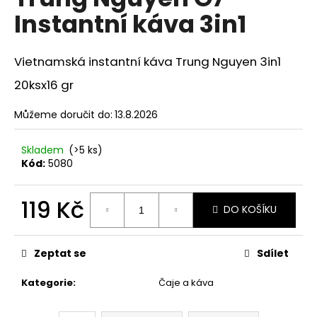
je
a
Instantní káva 3in1
0,0
z
j
5
í
hvězdiček.
Vietnamská instantní káva Trung Nguyen 3in1
t
20ksx16 gr
?
Můžeme doručit do:
13.8.2026
Skladem
(>5 ks)
Kód:
5080
HLEDAT
119 Kč
DO KOŠÍKU
D
Měrná
o
cena:
Zeptat se
Sdílet
p
o
Kategorie
:
Čaje a káva
r
u