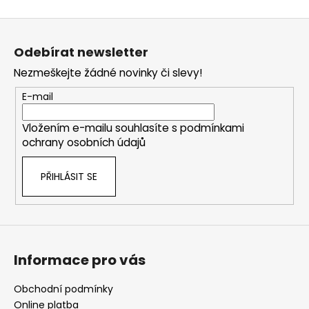
Z
á
Odebírat newsletter
p
Nezmeškejte žádné novinky či slevy!
a
t
E-mail
í
Vložením e-mailu souhlasíte s
podmínkami
ochrany osobních údajů
PŘIHLÁSIT SE
Informace pro vás
Obchodní podmínky
Online platba