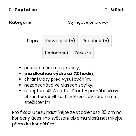
č
cena:
u
Zeptat se
Sdílet
j
e
Kategorie
:
Stylingové přípravky
m
e
Popis
Související (5)
Podobné (5)
BEZEŠVÉ
Hodnocení
Diskuze
THERMO
LEGÍNY
GREENICE
posiluje a energizuje vlasy,
má dlouhou výdrž až 72 hodin,
149
chrání vlasy před vysušováním,
Kč
nezanechává ve vlasech zbytky,
Původně:
receptura All Weather Proof - pomáhá vlasy
249
Kč
chránit před vlhkostí, větrem, UV zářením a
znečištěním.
Pro fixaci účesu nastříkejte ze vzdálenosti 30 cm na
konečný účes. Pro zvětšení objemu vlasů nastříkejte
přímo ke konečkům.