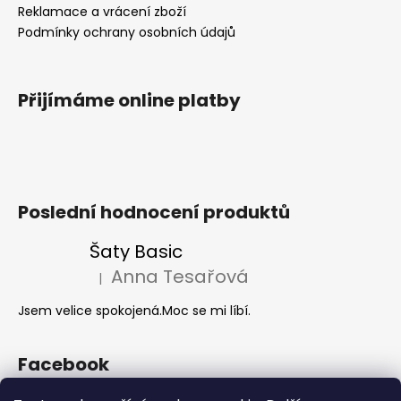
Reklamace a vrácení zboží
Podmínky ochrany osobních údajů
Přijímáme online platby
Poslední hodnocení produktů
Šaty Basic
Anna Tesařová
|
Hodnocení produktu je 5 z 5 hvězdiček.
Jsem velice spokojená.Moc se mi líbí.
Facebook