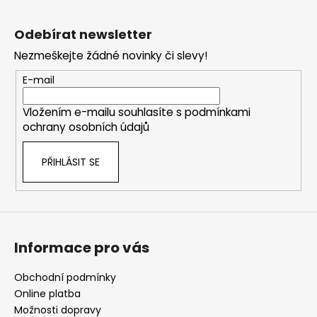
Z
á
Odebírat newsletter
p
Nezmeškejte žádné novinky či slevy!
a
t
E-mail
í
Vložením e-mailu souhlasíte s
podmínkami
ochrany osobních údajů
PŘIHLÁSIT SE
Informace pro vás
Obchodní podmínky
Online platba
Možnosti dopravy