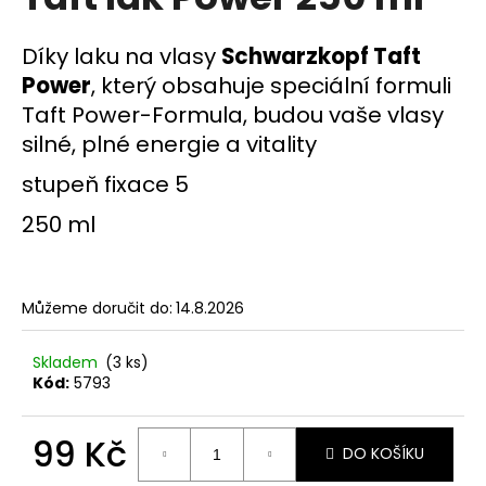
je
a
0,0
z
j
Díky laku na vlasy
Schwarzkopf Taft
5
í
Power
, který obsahuje speciální formuli
hvězdiček.
t
Taft Power-Formula, budou vaše vlasy
?
silné, plné energie a vitality
stupeň fixace 5
250 ml
HLEDAT
Můžeme doručit do:
14.8.2026
D
Skladem
(3 ks)
o
Kód:
5793
p
o
r
99 Kč
DO KOŠÍKU
u
Měrná