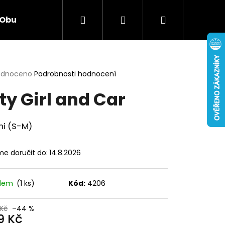
Hledat
Přihlášení
Nákupní
Obuv
Hračky
Smíšené zboží
Elekt
košík
rné
odnoceno
Podrobnosti hodnocení
cení
ty Girl and Car
ktu
uni (S-M)
ček.
e doručit do:
14.8.2026
adem
(1 ks)
Kód:
4206
Následující
Kč
–44 %
9 Kč