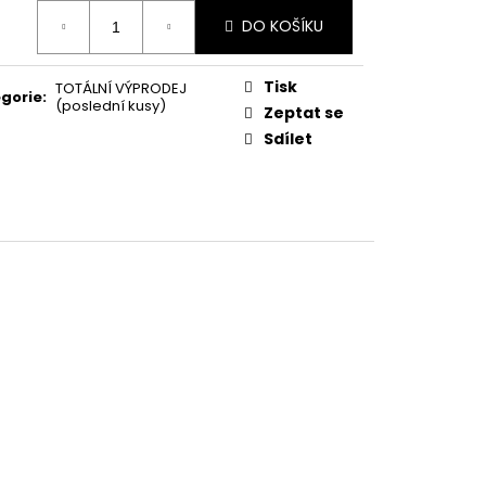
 LEGÍNY GREENICE
ná
DO KOŠÍKU
:
č
Tisk
TOTÁLNÍ VÝPRODEJ
gorie
:
(poslední kusy)
Zeptat se
Sdílet