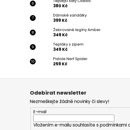
Teplejší šaty Classic
380 Kč
Dámské sandálky
399 Kč
Žebrované legíny Amber
349 Kč
Tepláky s zipem
349 Kč
Pistole Nerf Spider
259 Kč
Z
á
Odebírat newsletter
p
Nezmeškejte žádné novinky či slevy!
a
t
E-mail
í
Vložením e-mailu souhlasíte s
podmínkami o