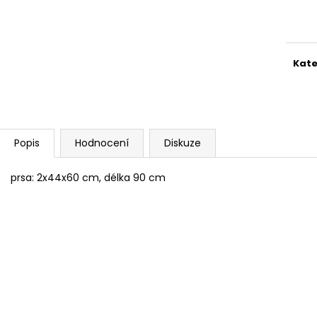
HUY FONG SRIRACHA CHILI OMÁČKA
BEZEŠVÉ THERMO
Měr
793 GR
cena
149 Kč
289 Kč
Původně:
249 K
Kate
Popis
Hodnocení
Diskuze
prsa: 2x44x60 cm, délka 90 cm