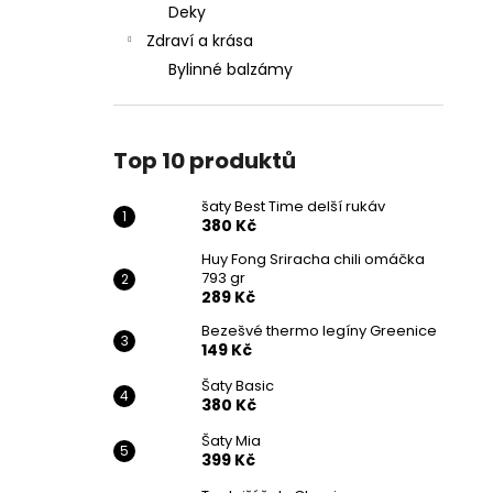
Deky
Zdraví a krása
Bylinné balzámy
Top 10 produktů
šaty Best Time delší rukáv
380 Kč
Huy Fong Sriracha chili omáčka
793 gr
289 Kč
Bezešvé thermo legíny Greenice
149 Kč
Šaty Basic
380 Kč
Šaty Mia
399 Kč