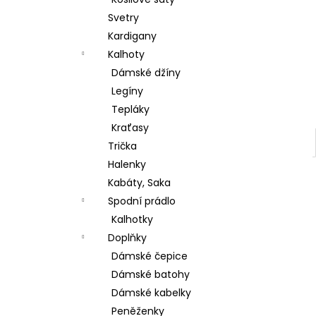
ŠATY BEST TIME DELŠÍ RUKÁV
l
Svetry
380 Kč
Původně:
699 Kč
Kardigany
Kalhoty
Dámské džíny
Legíny
Tepláky
Kraťasy
Trička
Halenky
Kabáty, Saka
Spodní prádlo
Kalhotky
Doplňky
Dámské čepice
Dámské batohy
Dámské kabelky
Peněženky