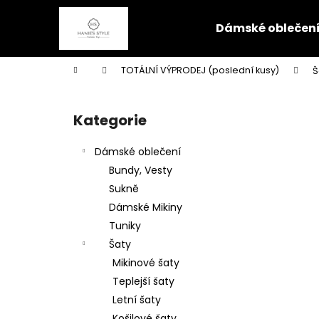
K
Přejít
na
o
Dámské oblečen
obsah
Zpět
Zpět
š
do
do
í
Domů
TOTÁLNÍ VÝPRODEJ (poslední kusy)
Š
k
obchodu
obchodu
P
o
Kategorie
Přeskočit
s
kategorie
t
Dámské oblečení
r
Bundy, Vesty
a
Sukně
n
Dámské Mikiny
n
Tuniky
í
Šaty
p
Mikinové šaty
a
Teplejší šaty
n
Letní šaty
e
Košilové šaty