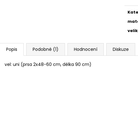
HUY FONG SRIRACHA CHILI OMÁČKA
BEZEŠVÉ THERMO
793 GR
149 Kč
Kate
289 Kč
Původně:
249 K
mate
veli
Popis
Podobné (1)
Hodnocení
Diskuze
vel: uni (prsa 2x48-60 cm, délka 90 cm)