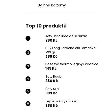
Bylinné balzámy
Top 10 produktů
šaty Best Time delší rukáv
380 Kč
Huy Fong Sriracha chili omáčka
793 gr
289 Kč
Bezešvé thermo legíny Greenice
149 Kč
Šaty Basic
380 Kč
Šaty Mia
399 Kč
Teplejší šaty Classic
380 Kč