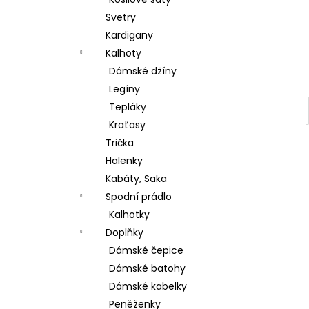
ŠATY BEST TIME DELŠÍ RUKÁV
l
Svetry
380 Kč
Původně:
699 Kč
Kardigany
Kalhoty
Dámské džíny
Legíny
Tepláky
Kraťasy
Trička
Halenky
Kabáty, Saka
Spodní prádlo
Kalhotky
Doplňky
Dámské čepice
Dámské batohy
Dámské kabelky
Peněženky