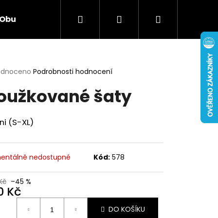
Hledat
Přihlášení
Nákupní
Obuv
Hračky
Smíšené zboží
Elekt
košík
rné
odnoceno
Podrobnosti hodnocení
cení
oužkované šaty
ktu
uni (S-XL)
ček.
entálně nedostupné
Kód:
578
Kč
–45 %
0 Kč
Následující
ná
DO KOŠÍKU
: