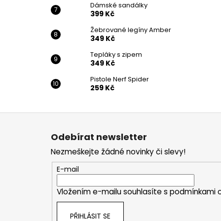
Dámské sandálky
399 Kč
Žebrované legíny Amber
349 Kč
Tepláky s zipem
349 Kč
Pistole Nerf Spider
259 Kč
Z
á
Odebírat newsletter
p
Nezmeškejte žádné novinky či slevy!
a
t
E-mail
í
Vložením e-mailu souhlasíte s
podmínkami o
PŘIHLÁSIT SE