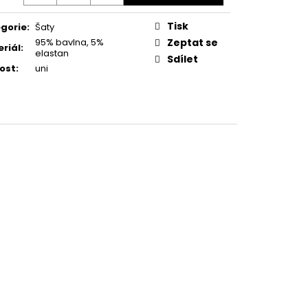
 LEGÍNY GREENICE
Tisk
gorie
:
Šaty
č
95% bavlna, 5%
Zeptat se
riál
:
elastan
Sdílet
kost
:
uni