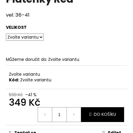
je
a
0,0
z
j
vel: 36-41
5
í
hvězdiček.
VELIKOST
t
?
Můžeme doručit do:
Zvolte variantu
HLEDAT
Zvolte variantu
Kód:
Zvolte variantu
D
599 Kč
–41 %
349 Kč
o
p
Měrná
o
DO KOŠÍKU
cena:
r
u
Zeptat se
Sdílet