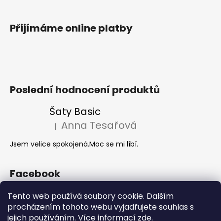
Přijímáme online platby
Poslední hodnocení produktů
Šaty Basic
Anna Tesařová
|
Hodnocení produktu je 5 z 5 hvězdiček.
Jsem velice spokojená.Moc se mi líbí.
Facebook
Tento web používá soubory cookie. Dalším
procházením tohoto webu vyjadřujete souhlas s
Akce 2+1
jejich používáním. Více informací
zde
.