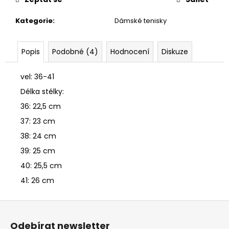
č
u
Kategorie
:
Dámské tenisky
j
e
m
Popis
Podobné (4)
Hodnocení
Diskuze
e
vel: 36-41
HUY
Délka stélky:
FONG
SRIRACHA
36: 22,5 cm
CHILI
37: 23 cm
OMÁČKA
793
38: 24 cm
GR
39: 25 cm
289
Kč
40: 25,5 cm
41: 26 cm
Z
á
Odebírat newsletter