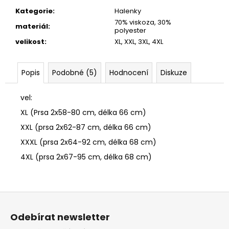
č
u
Kategorie
:
Halenky
j
70% viskoza, 30%
materiál
:
polyester
e
velikost
:
XL, XXL, 3XL, 4XL
m
e
Popis
Podobné (5)
Hodnocení
Diskuze
TEPLÁKY
S
vel:
ZIPEM
XL (Prsa 2x58-80 cm, délka 66 cm)
349
Kč
XXL (prsa 2x62-87 cm, délka 66 cm)
Původně:
XXXL (prsa 2x64-92 cm, délka 68 cm)
599
Kč
4XL (prsa 2x67-95 cm, délka 68 cm)
Z
á
Odebírat newsletter
p