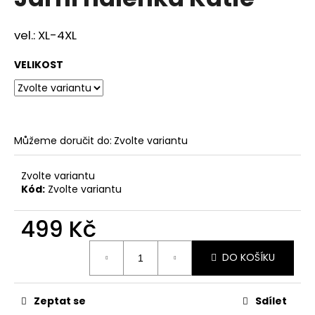
je
a
0,0
z
j
vel.: XL-4XL
5
í
hvězdiček.
VELIKOST
t
?
Můžeme doručit do:
Zvolte variantu
HLEDAT
Zvolte variantu
Kód:
Zvolte variantu
499 Kč
D
o
Měrná
p
DO KOŠÍKU
cena:
o
r
u
Zeptat se
Sdílet