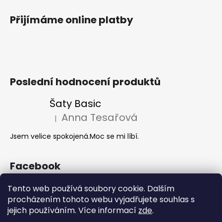
Přijímáme online platby
Poslední hodnocení produktů
Šaty Basic
Anna Tesařová
|
Hodnocení produktu je 5 z 5 hvězdiček.
Jsem velice spokojená.Moc se mi líbí.
Facebook
Tento web používá soubory cookie. Dalším
procházením tohoto webu vyjadřujete souhlas s
Akce 2+1
jejich používáním. Více informací
zde
.