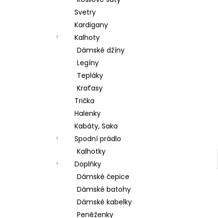
ŠATY BEST TIME DELŠÍ RUKÁV
l
Svetry
380 Kč
Původně:
699 Kč
Kardigany
Kalhoty
Dámské džíny
Legíny
Tepláky
Kraťasy
Trička
Halenky
Kabáty, Saka
Spodní prádlo
Kalhotky
Doplňky
Dámské čepice
Dámské batohy
Dámské kabelky
Peněženky