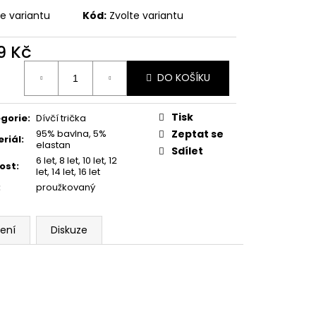
 LEGÍNY GREENICE
te variantu
Kód:
Zvolte variantu
č
9 Kč
ná
DO KOŠÍKU
:
Tisk
gorie
:
Dívčí trička
95% bavlna, 5%
Zeptat se
riál
:
elastan
Sdílet
6 let, 8 let, 10 let, 12
kost
:
let, 14 let, 16 let
:
proužkovaný
ení
Diskuze