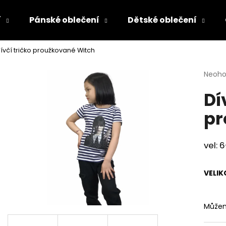
í
Pánské oblečení
Dětské oblečení
ívčí tričko proužkované Witch
Co potřebujete najít?
Průmě
Neoh
hodno
Dí
produ
HLEDAT
je
pr
0,0
z
5
Doporučujeme
hvězdi
vel: 6
VELIK
Můžem