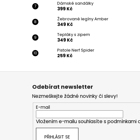
Dámské sandálky
399 Kč
Žebrované legíny Amber
349 Kč
Tepláky s zipem
349 Kč
Pistole Nerf Spider
259 Kč
Z
á
Odebírat newsletter
p
Nezmeškejte žádné novinky či slevy!
a
t
E-mail
í
Vložením e-mailu souhlasíte s
podmínkami o
PŘIHLÁSIT SE