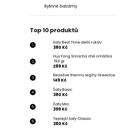
Bylinné balzámy
Top 10 produktů
šaty Best Time delší rukáv
380 Kč
Huy Fong Sriracha chili omáčka
793 gr
289 Kč
Bezešvé thermo legíny Greenice
149 Kč
Šaty Basic
380 Kč
Šaty Mia
399 Kč
Teplejší šaty Classic
380 Kč