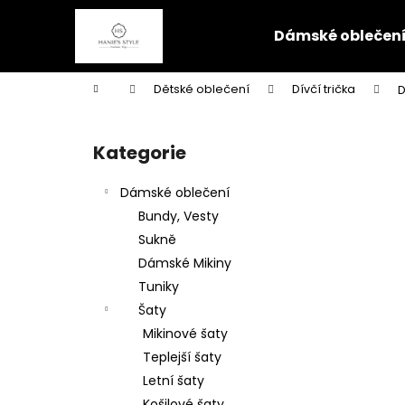
K
Přejít
na
o
Dámské oblečen
obsah
Zpět
Zpět
š
do
do
í
Domů
Dětské oblečení
Dívčí trička
D
k
obchodu
obchodu
P
o
Kategorie
Přeskočit
s
kategorie
t
Dámské oblečení
r
Bundy, Vesty
a
Sukně
n
Dámské Mikiny
n
Tuniky
í
Šaty
p
Mikinové šaty
a
Teplejší šaty
n
Letní šaty
e
Košilové šaty