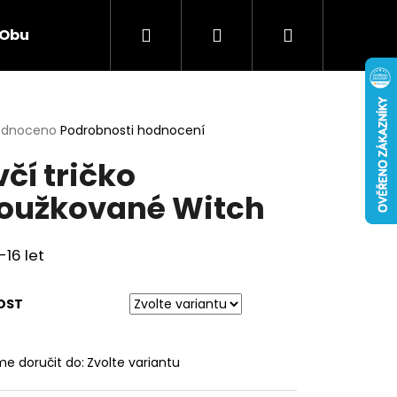
Hledat
Přihlášení
Nákupní
Obuv
Hračky
Smíšené zboží
Elekt
košík
rné
odnoceno
Podrobnosti hodnocení
cení
včí tričko
ktu
oužkované Witch
ček.
-16 let
OST
Následující
e doručit do:
Zvolte variantu