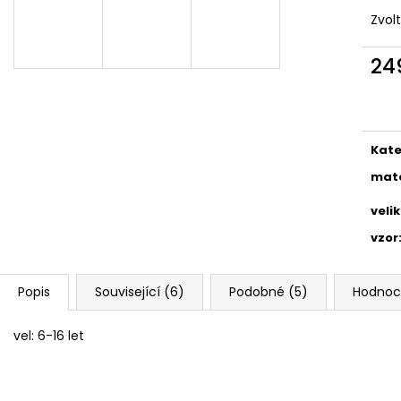
HUY FONG SRIRACHA CHILI OMÁČKA
BEZEŠVÉ THERMO
793 GR
Zvol
149 Kč
289 Kč
Původně:
249 K
24
Měr
cena
Kate
mate
veli
vzor
Popis
Související (6)
Podobné (5)
Hodnoc
vel: 6-16 let