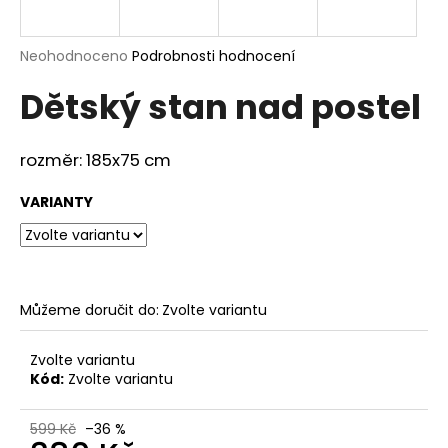
a
j
Průměrné
Neohodnoceno
Podrobnosti hodnocení
í
hodnocení
Dětský stan nad postel
produktu
t
je
?
0,0
z
rozměr: 185x75 cm
5
hvězdiček.
VARIANTY
HLEDAT
Můžeme doručit do:
Zvolte variantu
D
o
p
Zvolte variantu
Kód:
Zvolte variantu
o
r
u
599 Kč
–36 %