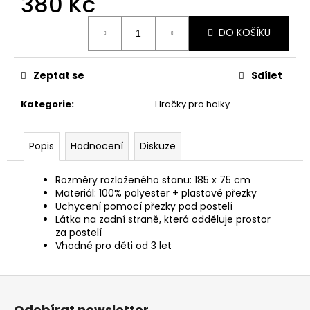
380 Kč
č
u
Měrná
j
DO KOŠÍKU
cena:
e
m
Zeptat se
Sdílet
e
Kategorie
:
Hračky pro holky
HUY
FONG
SRIRACHA
Popis
Hodnocení
Diskuze
CHILI
OMÁČKA
793
Rozměry rozloženého stanu: 185 x 75 cm
GR
Materiál: 100% polyester + plastové přezky
Uchycení pomocí přezky pod postelí
289
Kč
Látka na zadní straně, která odděluje prostor
za postelí
Vhodné pro děti od 3 let
Z
á
Odebírat newsletter