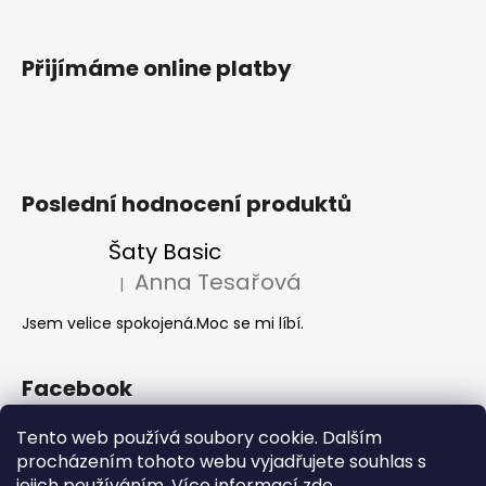
Přijímáme online platby
Poslední hodnocení produktů
Šaty Basic
Anna Tesařová
|
Hodnocení produktu je 5 z 5 hvězdiček.
Jsem velice spokojená.Moc se mi líbí.
Facebook
Tento web používá soubory cookie. Dalším
procházením tohoto webu vyjadřujete souhlas s
Akce 2+1
jejich používáním. Více informací
zde
.