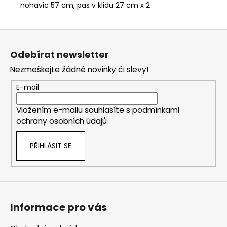
nohavic 57 cm, pas v klidu 27 cm x 2
Z
á
Odebírat newsletter
p
Nezmeškejte žádné novinky či slevy!
a
t
E-mail
í
Vložením e-mailu souhlasíte s
podmínkami
ochrany osobních údajů
PŘIHLÁSIT SE
Informace pro vás