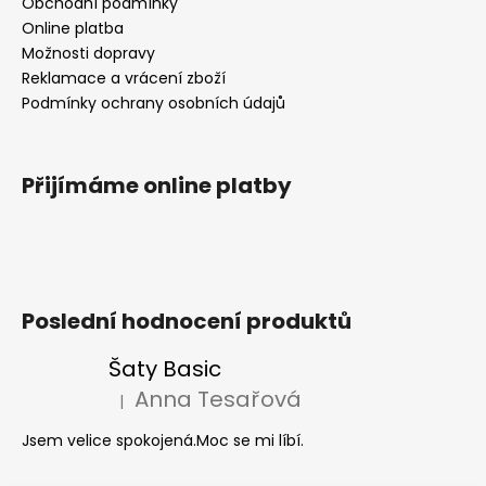
Obchodní podmínky
Online platba
Možnosti dopravy
Reklamace a vrácení zboží
Podmínky ochrany osobních údajů
Přijímáme online platby
Poslední hodnocení produktů
Šaty Basic
Anna Tesařová
|
Hodnocení produktu je 5 z 5 hvězdiček.
Jsem velice spokojená.Moc se mi líbí.