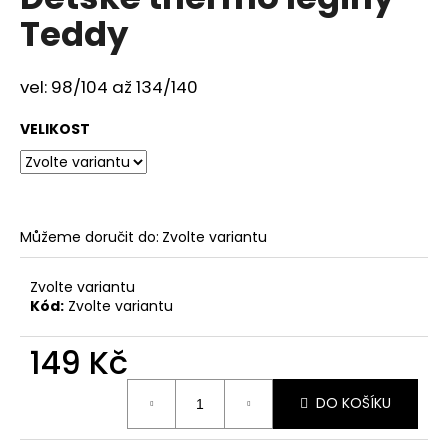
je
a
Teddy
0,0
z
j
5
í
hvězdiček.
vel: 98/104 až 134/140
t
?
VELIKOST
HLEDAT
Můžeme doručit do:
Zvolte variantu
Zvolte variantu
Kód:
Zvolte variantu
D
o
149 Kč
p
o
Měrná
DO KOŠÍKU
r
cena:
u