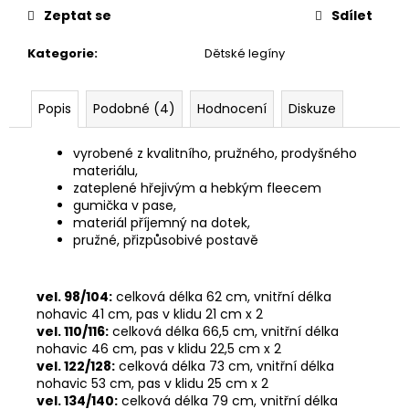
č
Zeptat se
Sdílet
u
j
Kategorie
:
Dětské legíny
e
m
e
Popis
Podobné (4)
Hodnocení
Diskuze
vyrobené z kvalitního, pružného, prodyšného
ŠATY
materiálu,
MIA
zateplené hřejivým a hebkým fleecem
399
gumička v pase,
Kč
materiál příjemný na dotek,
Původně:
pružné, přizpůsobivé postavě
549
Kč
vel. 98/104:
celková délka 62 cm, vnitřní délka
nohavic 41 cm, pas v klidu 21 cm x 2
vel. 110/116:
celková délka 66,5 cm, vnitřní délka
nohavic 46 cm, pas v klidu 22,5 cm x 2
vel. 122/128:
celková délka 73 cm, vnitřní délka
nohavic 53 cm, pas v klidu 25 cm x 2
vel. 134/140:
celková délka 79 cm, vnitřní délka