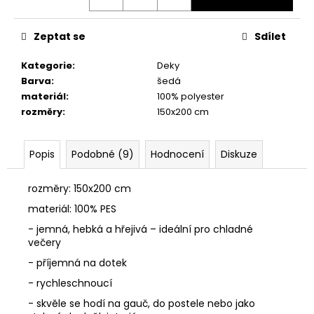
č
u
j
Zeptat se
Sdílet
e
m
Kategorie
:
Deky
e
Barva
:
šedá
materiál
:
100% polyester
rozměry
:
150x200 cm
BEZEŠVÉ
THERMO
LEGÍNY
Popis
Podobné (9)
Hodnocení
Diskuze
GREENICE
149
Kč
rozměry: 150x200 cm
Původně:
materiál: 100% PES
249
Kč
- j
emná, hebká a hřejivá – ideální pro chladné
večery
- příjemná na dotek
- rychleschnoucí
- skvěle se hodí na gauč, do postele nebo jako