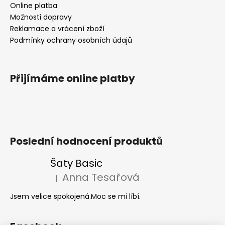
Online platba
Možnosti dopravy
Reklamace a vrácení zboží
Podmínky ochrany osobních údajů
Přijímáme online platby
Poslední hodnocení produktů
Šaty Basic
Anna Tesařová
|
Hodnocení produktu je 5 z 5 hvězdiček.
Jsem velice spokojená.Moc se mi líbí.