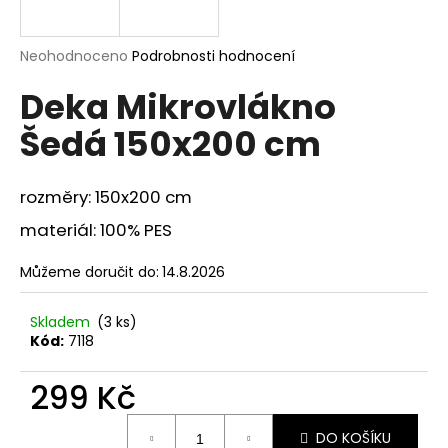
a
j
Průměrné
Neohodnoceno
Podrobnosti hodnocení
í
hodnocení
Deka Mikrovlákno
produktu
t
je
?
Šedá 150x200 cm
0,0
z
5
hvězdiček.
rozměry: 150x200 cm
materiál: 100% PES
HLEDAT
Můžeme doručit do:
14.8.2026
D
Skladem
(3 ks)
o
Kód:
7118
p
o
299 Kč
r
Měrná
u
DO KOŠÍKU
cena: