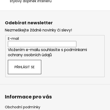
stylový doplněk interiéru
Z
á
Odebírat newsletter
p
Nezmeškejte žádné novinky či slevy!
a
t
E-mail
í
Vložením e-mailu souhlasíte s
podmínkami
ochrany osobních údajů
PŘIHLÁSIT SE
Informace pro vás
Obchodní podmínky