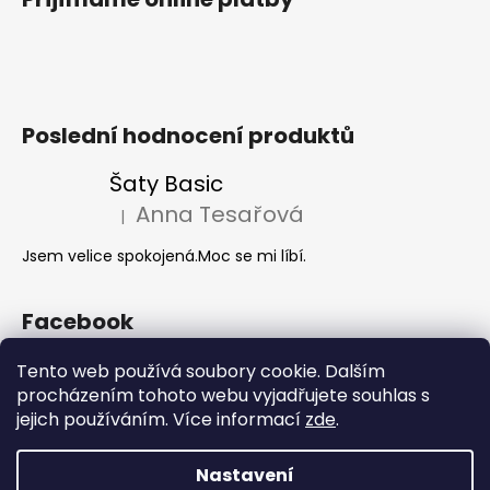
Poslední hodnocení produktů
Šaty Basic
Anna Tesařová
|
Hodnocení produktu je 5 z 5 hvězdiček.
Jsem velice spokojená.Moc se mi líbí.
Facebook
Tento web používá soubory cookie. Dalším
procházením tohoto webu vyjadřujete souhlas s
Akce 2+1
jejich používáním. Více informací
zde
.
Nastavení