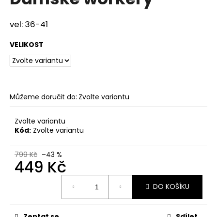
je
a
0,0
z
j
vel: 36-41
5
í
hvězdiček.
VELIKOST
t
?
Můžeme doručit do:
Zvolte variantu
HLEDAT
Zvolte variantu
Kód:
Zvolte variantu
D
799 Kč
–43 %
449 Kč
o
p
Měrná
o
DO KOŠÍKU
cena:
r
u
Zeptat se
Sdílet