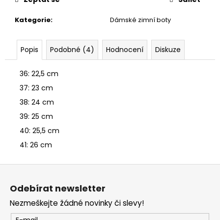
č
u
Kategorie
:
Dámské zimní boty
j
e
m
Popis
Podobné (4)
Hodnocení
Diskuze
e
36: 22,5 cm
ŠATY
37: 23 cm
BEST
TIME
38: 24 cm
DELŠÍ
39: 25 cm
RUKÁV
380
40: 25,5 cm
Kč
41: 26 cm
Původně:
699
Kč
Z
á
Odebírat newsletter
p
Nezmeškejte žádné novinky či slevy!
a