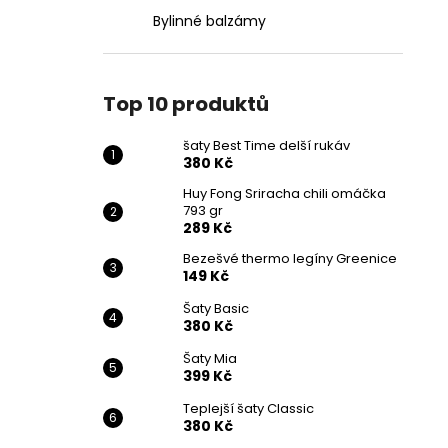
Bylinné balzámy
Top 10 produktů
šaty Best Time delší rukáv
380 Kč
Huy Fong Sriracha chili omáčka
793 gr
289 Kč
Bezešvé thermo legíny Greenice
149 Kč
Šaty Basic
380 Kč
Šaty Mia
399 Kč
Teplejší šaty Classic
380 Kč