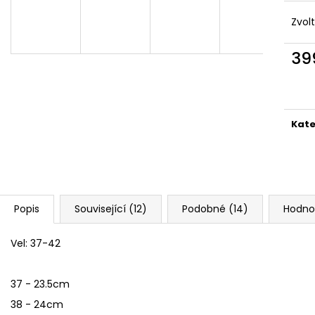
HUY FONG SRIRACHA CHILI OMÁČKA
BEZEŠVÉ THERMO
793 GR
149 Kč
Zvol
289 Kč
Původně:
249 K
39
Měr
cena
Kate
Popis
Související (12)
Podobné (14)
Hodno
Vel: 37-42
37 - 23.5cm
38 - 24cm