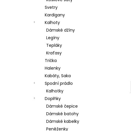
ŠATY BEST TIME DELŠÍ RUKÁV
l
Svetry
380 Kč
Původně:
699 Kč
Kardigany
Kalhoty
Dámské džíny
Legíny
Tepláky
Kraťasy
Trička
Halenky
Kabáty, Saka
Spodní prádlo
Kalhotky
Doplňky
Dámské čepice
Dámské batohy
Dámské kabelky
Peněženky