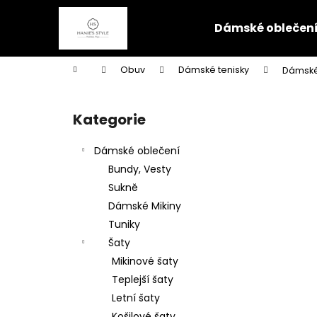
K
Přejít
na
o
Dámské oblečen
obsah
Zpět
Zpět
š
do
do
í
Domů
Obuv
Dámské tenisky
Dámské
k
obchodu
obchodu
P
o
Kategorie
Přeskočit
s
kategorie
t
Dámské oblečení
r
Bundy, Vesty
a
Sukně
n
Dámské Mikiny
n
Tuniky
í
Šaty
p
Mikinové šaty
a
Teplejší šaty
n
Letní šaty
e
Košilové šaty