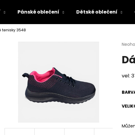
í
Pánské oblečení
Dětské oblečení
 tenisky 3548
Co potřebujete najít?
Průmě
Neoh
hodno
Dá
produ
HLEDAT
je
0,0
z
vel: 
5
Doporučujeme
hvězdi
BARV
VELIK
Můžem