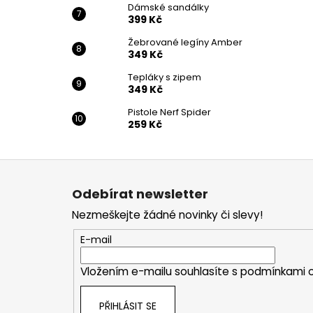
Dámské sandálky
399 Kč
Žebrované legíny Amber
349 Kč
Tepláky s zipem
349 Kč
Pistole Nerf Spider
259 Kč
Z
á
Odebírat newsletter
p
Nezmeškejte žádné novinky či slevy!
a
t
E-mail
í
Vložením e-mailu souhlasíte s
podmínkami o
PŘIHLÁSIT SE