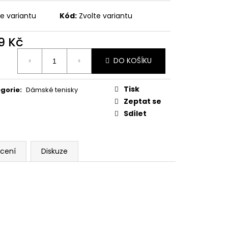
 LEGÍNY GREENICE
te variantu
Kód:
Zvolte variantu
č
9 Kč
ná
DO KOŠÍKU
:
Tisk
gorie
:
Dámské tenisky
Zeptat se
Sdílet
cení
Diskuze