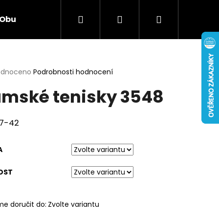
Hledat
Přihlášení
Nákupní
Obuv
Hračky
Smíšené zboží
Elekt
košík
rné
odnoceno
Podrobnosti hodnocení
cení
mské tenisky 3548
ktu
37-42
ček.
A
OST
Následující
e doručit do:
Zvolte variantu