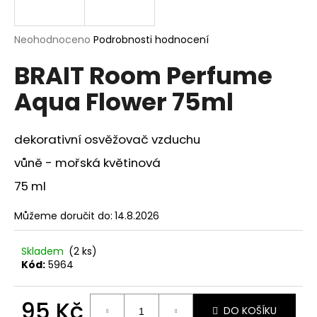
a
j
Průměrné
Neohodnoceno
Podrobnosti hodnocení
í
hodnocení
BRAIT Room Perfume
produktu
t
je
?
Aqua Flower 75ml
0,0
z
5
hvězdiček.
dekorativní osvěžovač vzduchu
vůně - mořská květinová
HLEDAT
75 ml
Můžeme doručit do:
14.8.2026
D
o
Skladem
(2 ks)
p
Kód:
5964
o
r
u
95 Kč
DO KOŠÍKU