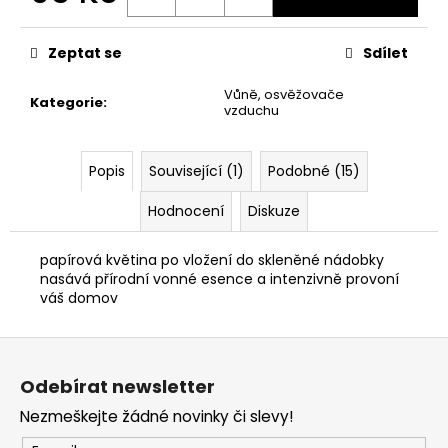
č
Měrná
u
cena:
j
Zeptat se
Sdílet
e
m
Vůně, osvěžovače
Kategorie
:
e
vzduchu
ŠATY
Popis
Související (1)
Podobné (15)
BASIC
Hodnocení
Diskuze
380
Kč
Původně:
papírová květina
po
vložení
do
skleněné nádobky
599
nasává přírodní vonné esence
a
intenzivně provoní
Kč
váš domov
Z
á
Odebírat newsletter
p
Nezmeškejte žádné novinky či slevy!
a