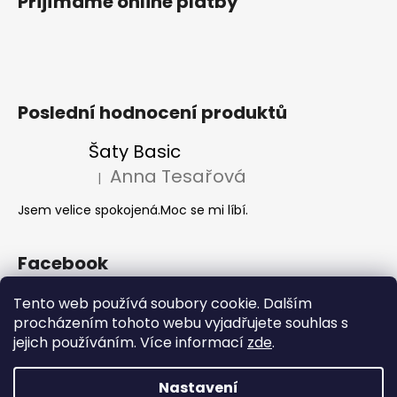
Přijímáme online platby
Poslední hodnocení produktů
Šaty Basic
Anna Tesařová
|
Hodnocení produktu je 5 z 5 hvězdiček.
Jsem velice spokojená.Moc se mi líbí.
Facebook
Tento web používá soubory cookie. Dalším
procházením tohoto webu vyjadřujete souhlas s
Akce 2+1
jejich používáním. Více informací
zde
.
Nastavení