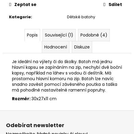
č
Zeptat se
Sdílet
u
j
Kategorie
:
Dětské batohy
e
m
e
Popis
Související (1)
Podobné (4)
Hodnocení
Diskuze
TEPLÁKY
S
ZIPEM
Je ideální na výlety či do školky. Batoh má jednu
hlavní kapsu se zapínáním na zip, nechybí dvě boční
349
kapsy, například na láhev s vodou či deštník. Má
Kč
prostornou hlavní komoru na zip. Batoh lze navíc
Původně:
snadno zavěsit pomocí závěsného poutka a taška
599
Kč
má pohodlné nastavitelné ramenní popruhy.
Rozměr:
30x27x11 cm
Z
á
Odebírat newsletter
p