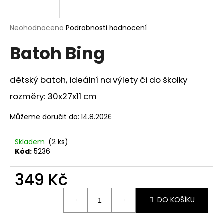
a
j
Průměrné
Neohodnoceno
Podrobnosti hodnocení
í
hodnocení
Batoh Bing
produktu
t
je
?
0,0
z
dětský batoh, ideální na výlety či do školky
5
hvězdiček.
rozměry: 30x27x11 cm
HLEDAT
Můžeme doručit do:
14.8.2026
Skladem
(2 ks)
Kód:
5236
D
o
349 Kč
p
o
Měrná
DO KOŠÍKU
r
cena:
u