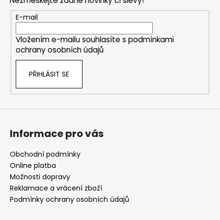
Nezmeškejte žádné novinky či slevy!
a
t
E-mail
í
Vložením e-mailu souhlasíte s
podmínkami
ochrany osobních údajů
PŘIHLÁSIT SE
Informace pro vás
Obchodní podmínky
Online platba
Možnosti dopravy
Reklamace a vrácení zboží
Podmínky ochrany osobních údajů