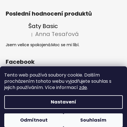
Poslední hodnocení produktů
Šaty Basic
Anna Tesařová
|
Hodnocení produktu je 5 z 5 hvězdiček.
Jsem velice spokojená.Moc se mi líbí.
Facebook
Tento web používá soubory cookie. Dalším
procházením tohoto webu vyjadřujete souhlas s
Akce 2+1
jejich používáním. Více informací
zde
.
Nastavení
Vytvořil Shoptet
Copyright 2026
Hanie's Style
. Všechna práva vyhrazena.
Odmítnout
Souhlasím
Upravit nastavení cookies