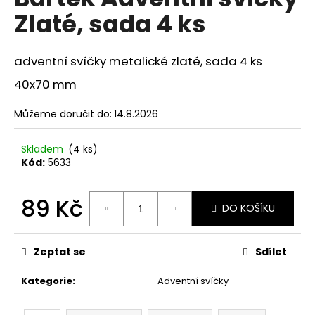
je
a
Zlaté, sada 4 ks
0,0
z
j
5
í
hvězdiček.
adventní svíčky metalické zlaté, sada 4 ks
t
40x70 mm
?
Můžeme doručit do:
14.8.2026
Skladem
(4 ks)
Kód:
5633
HLEDAT
89 Kč
DO KOŠÍKU
D
Měrná
o
cena:
Zeptat se
Sdílet
p
o
Kategorie
:
Adventní svíčky
r
u